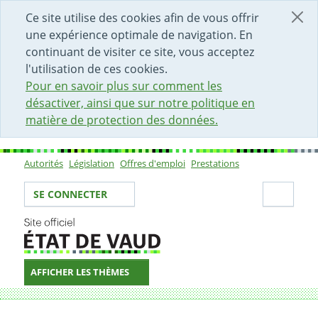
DÉBUT DU CONTENU DE LA PAGE
ACCÈS AU CHAMP DE RECHERCHE
PAGE D'ACCUEIL
FORMULAIRE DE CONTACT
Ce site utilise des cookies afin de vous offrir
une expérience optimale de navigation. En
continuant de visiter ce site, vous acceptez
l'utilisation de ces cookies.
Pour en savoir plus sur comment les
désactiver, ainsi que sur notre politique en
matière de protection des données.
Autorités
Législation
Offres d'emploi
Prestations
Sous-navigation
Votre identité
Secti
SE CONNECTER
AFFICHER LES THÈMES