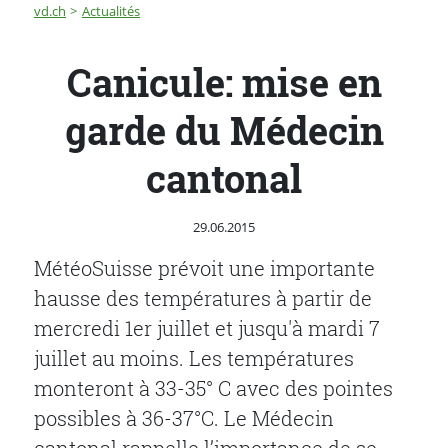
Fil d'Ariane
Canicule: mise en garde du Médecin cantonal
vd.ch
Actualités
Canicule: mise en
garde du Médecin
cantonal
Publié le
29.06.2015
MétéoSuisse prévoit une importante
hausse des températures à partir de
mercredi 1er juillet et jusqu'à mardi 7
juillet au moins. Les températures
monteront à 33-35° C avec des pointes
possibles à 36-37°C. Le Médecin