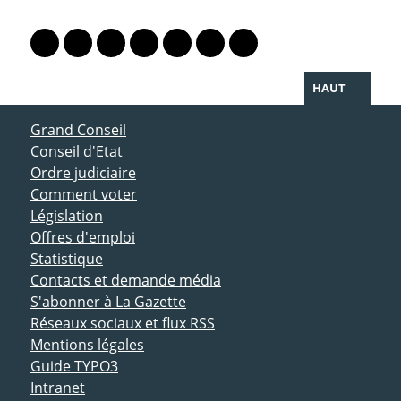
PARTAGER LA PAGE
Lien vers le profil Mastodon
Lien vers le profil Bluesky
Lien vers le profil Instagram
Lien vers le profil Linkedin
Lien vers le profil Facebook
Lien vers le profil Twitter
Partager par WhatsAp
HAUT
ACCÈS DIRECT
Grand Conseil
Conseil d'Etat
Ordre judiciaire
Comment voter
Législation
Offres d'emploi
Statistique
Contacts et demande média
S'abonner à La Gazette
Réseaux sociaux et flux RSS
Mentions légales
Guide TYPO3
Intranet