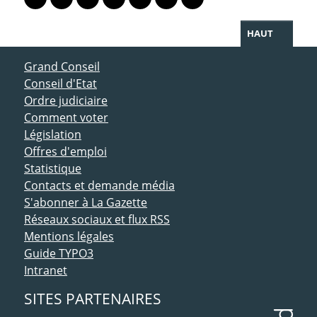
Lien vers le profil Mastodon
Lien vers le profil Bluesky
Lien vers le profil Instagram
Lien vers le profil Linkedin
Lien vers le profil Facebook
Lien vers le profil Twitter
Partager par WhatsAp
HAUT
ACCÈS DIRECT
Grand Conseil
Conseil d'Etat
Ordre judiciaire
Comment voter
Législation
Offres d'emploi
Statistique
Contacts et demande média
S'abonner à La Gazette
Réseaux sociaux et flux RSS
Mentions légales
Guide TYPO3
Intranet
SITES PARTENAIRES