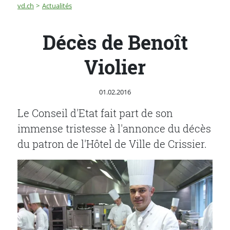
Fil d'Ariane
Décès de Benoît Violier
vd.ch
Actualités
Décès de Benoît
Violier
Publié le
01.02.2016
Le Conseil d'Etat fait part de son
immense tristesse à l'annonce du décès
du patron de l'Hôtel de Ville de Crissier.