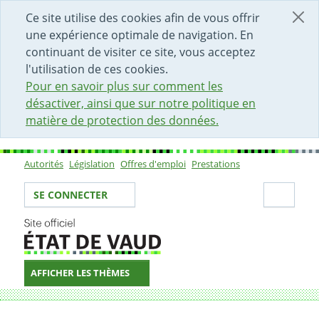
DÉBUT DU CONTENU DE LA PAGE
ACCÈS AU CHAMP DE RECHERCHE
PAGE D'ACCUEIL
FORMULAIRE DE CONTACT
Ce site utilise des cookies afin de vous offrir
une expérience optimale de navigation. En
continuant de visiter ce site, vous acceptez
l'utilisation de ces cookies.
Pour en savoir plus sur comment les
désactiver, ainsi que sur notre politique en
matière de protection des données.
Autorités
Législation
Offres d'emploi
Prestations
Sous-navigation
Votre identité
Secti
SE CONNECTER
AFFICHER LES THÈMES