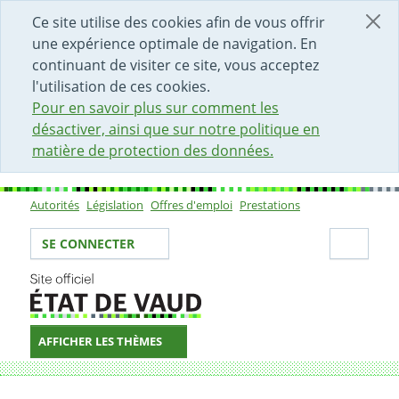
DÉBUT DU CONTENU DE LA PAGE
ACCÈS AU CHAMP DE RECHERCHE
PAGE D'ACCUEIL
FORMULAIRE DE CONTACT
Ce site utilise des cookies afin de vous offrir
une expérience optimale de navigation. En
continuant de visiter ce site, vous acceptez
l'utilisation de ces cookies.
Pour en savoir plus sur comment les
désactiver, ainsi que sur notre politique en
matière de protection des données.
Autorités
Législation
Offres d'emploi
Prestations
Sous-navigation
Votre identité
Secti
SE CONNECTER
AFFICHER LES THÈMES