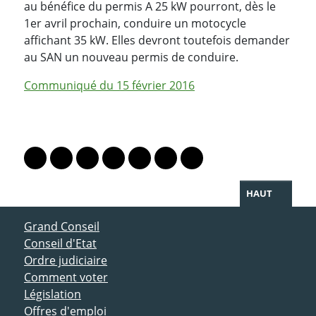
au bénéfice du permis A 25 kW pourront, dès le
1er avril prochain, conduire un motocycle
affichant 35 kW. Elles devront toutefois demander
au SAN un nouveau permis de conduire.
Communiqué du 15 février 2016
PARTAGER LA PAGE
Lien vers le profil Mastodon
Lien vers le profil Bluesky
Lien vers le profil Instagram
Lien vers le profil Linkedin
Lien vers le profil Facebook
Lien vers le profil Twitter
Partager par WhatsAp
HAUT
ACCÈS DIRECT
Grand Conseil
Conseil d'Etat
Ordre judiciaire
Comment voter
Législation
Offres d'emploi