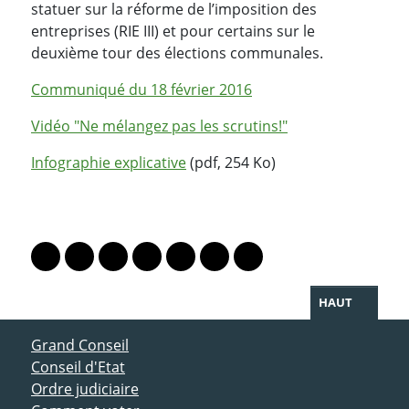
statuer sur la réforme de l’imposition des
entreprises (RIE III) et pour certains sur le
deuxième tour des élections communales.
Communiqué du 18 février 2016
Vidéo "Ne mélangez pas les scrutins!"
Infographie explicative
(pdf, 254 Ko)
PARTAGER LA PAGE
Lien vers le profil Mastodon
Lien vers le profil Bluesky
Lien vers le profil Instagram
Lien vers le profil Linkedin
Lien vers le profil Facebook
Lien vers le profil Twitter
Partager par WhatsAp
HAUT
ACCÈS DIRECT
Grand Conseil
Conseil d'Etat
Ordre judiciaire