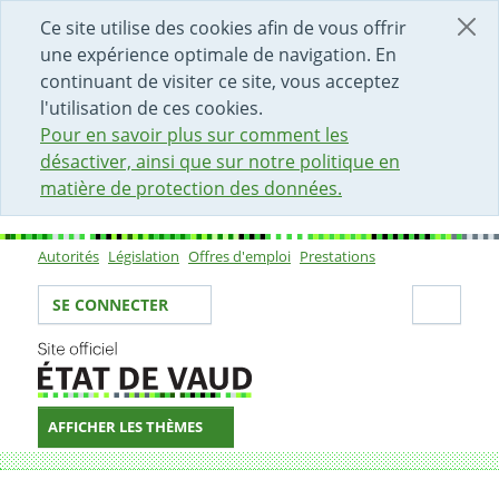
DÉBUT DU CONTENU DE LA PAGE
ACCÈS AU CHAMP DE RECHERCHE
PAGE D'ACCUEIL
FORMULAIRE DE CONTACT
Ce site utilise des cookies afin de vous offrir
une expérience optimale de navigation. En
continuant de visiter ce site, vous acceptez
l'utilisation de ces cookies.
Pour en savoir plus sur comment les
désactiver, ainsi que sur notre politique en
matière de protection des données.
Autorités
Législation
Offres d'emploi
Prestations
Sous-navigation
Votre identité
Secti
SE CONNECTER
AFFICHER LES THÈMES