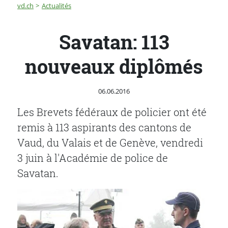
Fil d'Ariane
Savatan: 113 nouveaux diplômés
vd.ch
Actualités
Savatan: 113
nouveaux diplômés
Publié le
06.06.2016
Les Brevets fédéraux de policier ont été
remis à 113 aspirants des cantons de
Vaud, du Valais et de Genève, vendredi
3 juin à l'Académie de police de
Savatan.