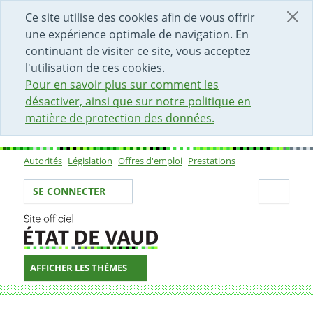
DÉBUT DU CONTENU DE LA PAGE
ACCÈS AU CHAMP DE RECHERCHE
PAGE D'ACCUEIL
FORMULAIRE DE CONTACT
Ce site utilise des cookies afin de vous offrir
une expérience optimale de navigation. En
continuant de visiter ce site, vous acceptez
l'utilisation de ces cookies.
Pour en savoir plus sur comment les
désactiver, ainsi que sur notre politique en
matière de protection des données.
Autorités
Législation
Offres d'emploi
Prestations
Sous-navigation
Votre identité
Secti
SE CONNECTER
AFFICHER LES THÈMES