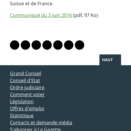
Suisse et de France.
Communiqué du 3 juin 2016
(pdf, 97 Ko)
PARTAGER LA PAGE
Lien vers le profil Mastodon
Lien vers le profil Bluesky
Lien vers le profil Instagram
Lien vers le profil Linkedin
Lien vers le profil Facebook
Lien vers le profil Twitter
Partager par WhatsAp
HAUT
ACCÈS DIRECT
Grand Conseil
Conseil d'Etat
Ordre judiciaire
Comment voter
Législation
Offres d'emploi
Statistique
Contacts et demande média
S'abonner à La Gazette