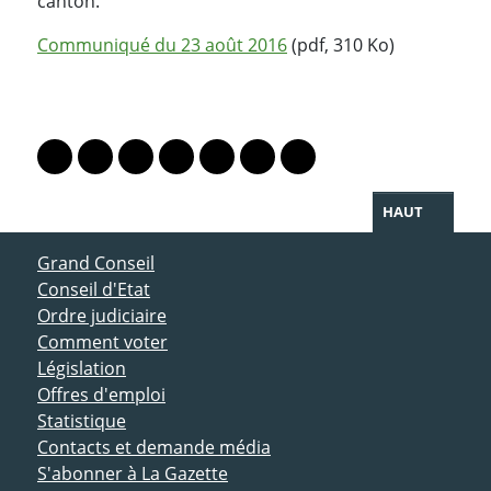
canton.
Communiqué du 23 août 2016
(pdf, 310 Ko)
PARTAGER LA PAGE
Lien vers le profil Mastodon
Lien vers le profil Bluesky
Lien vers le profil Instagram
Lien vers le profil Linkedin
Lien vers le profil Facebook
Lien vers le profil Twitter
Partager par WhatsAp
HAUT
ACCÈS DIRECT
Grand Conseil
Conseil d'Etat
Ordre judiciaire
Comment voter
Législation
Offres d'emploi
Statistique
Contacts et demande média
S'abonner à La Gazette