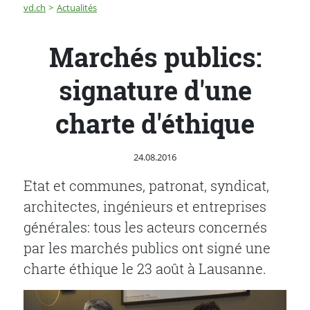
Fil d'Ariane
Marchés publics: signature d'une charte d'éthique
vd.ch
Actualités
Marchés publics:
signature d'une
charte d'éthique
Publié le
24.08.2016
Etat et communes, patronat, syndicat,
architectes, ingénieurs et entreprises
générales: tous les acteurs concernés
par les marchés publics ont signé une
charte éthique le 23 août à Lausanne.