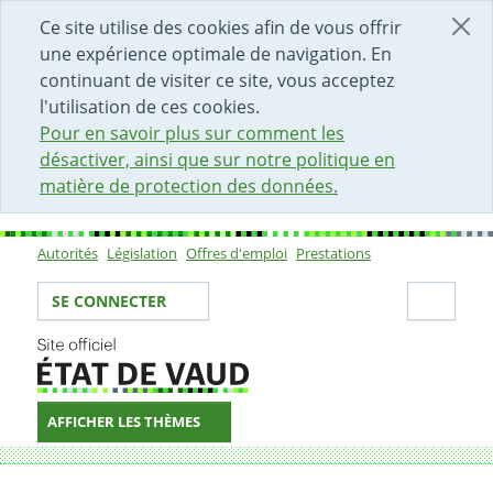
DÉBUT DU CONTENU DE LA PAGE
ACCÈS AU CHAMP DE RECHERCHE
PAGE D'ACCUEIL
FORMULAIRE DE CONTACT
Ce site utilise des cookies afin de vous offrir
une expérience optimale de navigation. En
continuant de visiter ce site, vous acceptez
l'utilisation de ces cookies.
Pour en savoir plus sur comment les
désactiver, ainsi que sur notre politique en
matière de protection des données.
Autorités
Législation
Offres d'emploi
Prestations
Sous-navigation
Votre identité
Secti
SE CONNECTER
AFFICHER LES THÈMES