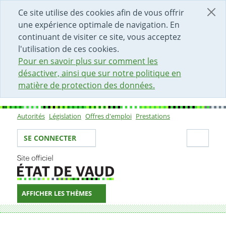
DÉBUT DU CONTENU DE LA PAGE
ACCÈS AU CHAMP DE RECHERCHE
PAGE D'ACCUEIL
FORMULAIRE DE CONTACT
Ce site utilise des cookies afin de vous offrir
une expérience optimale de navigation. En
continuant de visiter ce site, vous acceptez
l'utilisation de ces cookies.
Pour en savoir plus sur comment les
désactiver, ainsi que sur notre politique en
matière de protection des données.
Autorités
Législation
Offres d'emploi
Prestations
Sous-navigation
Votre identité
Secti
SE CONNECTER
AFFICHER LES THÈMES