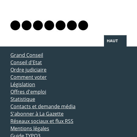
PARTAGER LA PAGE
Lien vers le profil Mastodon
Lien vers le profil Bluesky
Lien vers le profil Instagram
Lien vers le profil Linkedin
Lien vers le profil Facebook
Lien vers le profil Twitter
Partager par WhatsAp
HAUT
ACCÈS DIRECT
Grand Conseil
Conseil d'Etat
Ordre judiciaire
Comment voter
Législation
Offres d'emploi
Statistique
Contacts et demande média
S'abonner à La Gazette
Réseaux sociaux et flux RSS
Mentions légales
Guide TYPO3