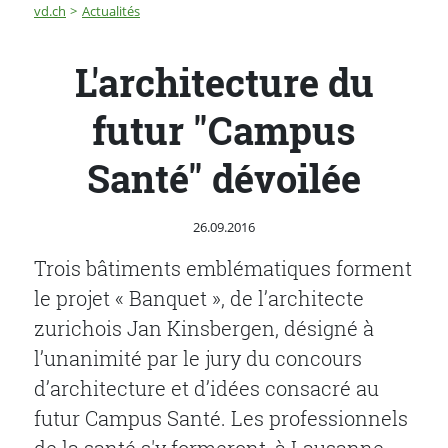
Fil d'Ariane
L'architecture du futur "Campus Santé" dévoilée
vd.ch
Actualités
L'architecture du
futur "Campus
Santé" dévoilée
Publié le
26.09.2016
Trois bâtiments emblématiques forment
le projet « Banquet », de l’architecte
zurichois Jan Kinsbergen, désigné à
l’unanimité par le jury du concours
d’architecture et d’idées consacré au
futur Campus Santé. Les professionnels