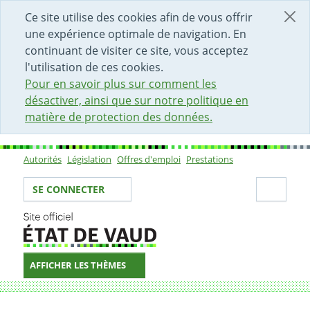
DÉBUT DU CONTENU DE LA PAGE
ACCÈS AU CHAMP DE RECHERCHE
PAGE D'ACCUEIL
FORMULAIRE DE CONTACT
Ce site utilise des cookies afin de vous offrir
une expérience optimale de navigation. En
continuant de visiter ce site, vous acceptez
l'utilisation de ces cookies.
Pour en savoir plus sur comment les
désactiver, ainsi que sur notre politique en
matière de protection des données.
Autorités
Législation
Offres d'emploi
Prestations
Sous-navigation
Votre identité
Secti
SE CONNECTER
AFFICHER LES THÈMES