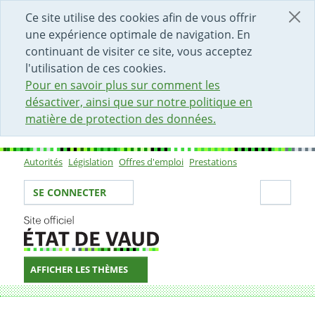
DÉBUT DU CONTENU DE LA PAGE
ACCÈS AU CHAMP DE RECHERCHE
PAGE D'ACCUEIL
FORMULAIRE DE CONTACT
Ce site utilise des cookies afin de vous offrir
une expérience optimale de navigation. En
continuant de visiter ce site, vous acceptez
l'utilisation de ces cookies.
Pour en savoir plus sur comment les
désactiver, ainsi que sur notre politique en
matière de protection des données.
Autorités
Législation
Offres d'emploi
Prestations
Sous-navigation
Votre identité
Secti
SE CONNECTER
AFFICHER LES THÈMES