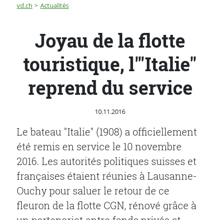
Fil d'Ariane
Joyau de la flotte touristique, l'"Italie" reprend du servi
vd.ch
Actualités
Joyau de la flotte
touristique, l'"Italie"
reprend du service
Publié le
10.11.2016
Le bateau "Italie" (1908) a officiellement
été remis en service le 10 novembre
2016. Les autorités politiques suisses et
françaises étaient réunies à Lausanne-
Ouchy pour saluer le retour de ce
fleuron de la flotte CGN, rénové grâce à