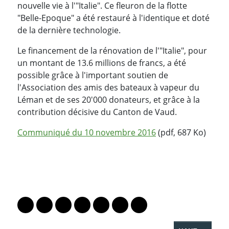
nouvelle vie à l'"Italie". Ce fleuron de la flotte
"Belle-Epoque" a été restauré à l'identique et doté
de la dernière technologie.
Le financement de la rénovation de l'"Italie", pour
un montant de 13.6 millions de francs, a été
possible grâce à l'important soutien de
l'Association des amis des bateaux à vapeur du
Léman et de ses 20'000 donateurs, et grâce à la
contribution décisive du Canton de Vaud.
Communiqué du 10 novembre 2016
(pdf, 687 Ko)
PARTAGER LA PAGE
Lien vers le profil Mastodon
Lien vers le profil Bluesky
Lien vers le profil Instagram
Lien vers le profil Linkedin
Lien vers le profil Facebook
Lien vers le profil Twitter
Partager par WhatsAp