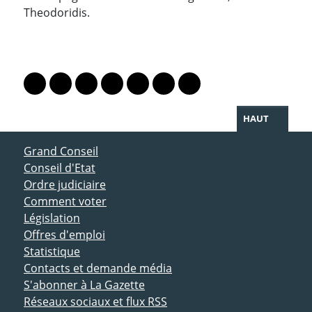
Theodoridis.
PARTAGER LA PAGE
Lien vers le profil Mastodon
Lien vers le profil Bluesky
Lien vers le profil Instagram
Lien vers le profil Linkedin
Lien vers le profil Facebook
Lien vers le profil Twitter
Partager par WhatsAp
HAUT
ACCÈS DIRECT
Grand Conseil
Conseil d'Etat
Ordre judiciaire
Comment voter
Législation
Offres d'emploi
Statistique
Contacts et demande média
S'abonner à La Gazette
Réseaux sociaux et flux RSS