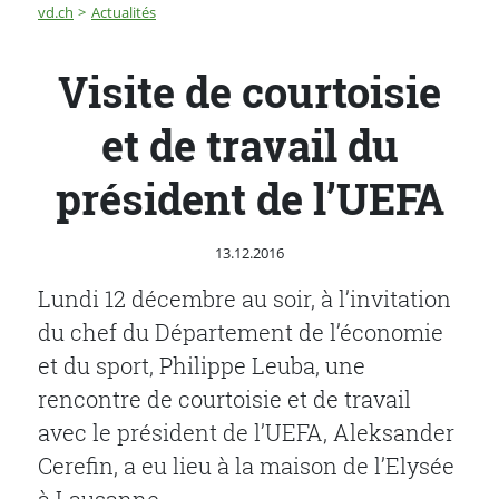
Fil d'Ariane
Visite de courtoisie et de travail du président de l’UEFA
vd.ch
Actualités
Visite de courtoisie
et de travail du
président de l’UEFA
Publié le
13.12.2016
Lundi 12 décembre au soir, à l’invitation
du chef du Département de l’économie
et du sport, Philippe Leuba, une
rencontre de courtoisie et de travail
avec le président de l’UEFA, Aleksander
Cerefin, a eu lieu à la maison de l’Elysée