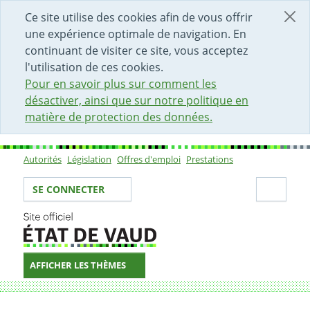
DÉBUT DU CONTENU DE LA PAGE
ACCÈS AU CHAMP DE RECHERCHE
PAGE D'ACCUEIL
FORMULAIRE DE CONTACT
Ce site utilise des cookies afin de vous offrir
une expérience optimale de navigation. En
continuant de visiter ce site, vous acceptez
l'utilisation de ces cookies.
Pour en savoir plus sur comment les
désactiver, ainsi que sur notre politique en
matière de protection des données.
Autorités
Législation
Offres d'emploi
Prestations
Sous-navigation
Votre identité
Secti
SE CONNECTER
AFFICHER LES THÈMES