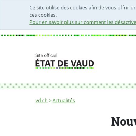
DÉBUT DU CONTENU DE LA PAGE
ACCÈS AU CHAMP DE RECHERCHE
PAGE D'ACCUEIL
FORMULAIRE DE CONTACT
Ce site utilise des cookies afin de vous offrir 
ces cookies.
Pour en savoir plus sur comment les désactive
Fil d'Ariane
Nouvelle pharmacienne cantonale
vd.ch
Actualités
Nouv