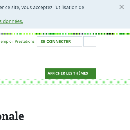
r ce site, vous acceptez l'utilisation de
es données.
Votre identité
Section de 
d'emploi
Prestations
SE CONNECTER
ion
AFFICHER LES THÈMES
onale