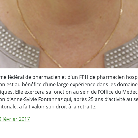
lôme fédéral de pharmacien et d'un FPH de pharmacien hospit
n est au bénéfice d’une large expérience dans les domain
ques. Elle exercera sa fonction au sein de l’Office du Médec
on d’Anne-Sylvie Fontannaz qui, après 25 ans d’activité au s
tonale, a fait valoir son droit à la retraite.
février 2017