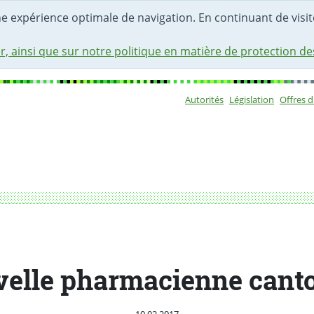
une expérience optimale de navigation. En continuant de visite
r, ainsi que sur notre politique en matière de protection d
Autorités
Législation
Offres 
Sous-navigat
elle pharmacienne cant
Publié le