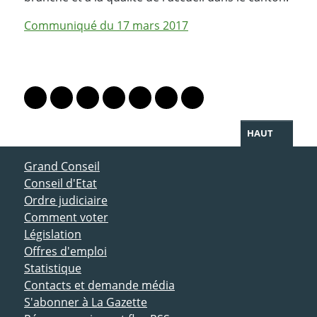
Communiqué du 17 mars 2017
PARTAGER LA PAGE
Lien vers le profil Mastodon
Lien vers le profil Bluesky
Lien vers le profil Instagram
Lien vers le profil Linkedin
Lien vers le profil Facebook
Lien vers le profil Twitter
Partager par WhatsAp
HAUT
ACCÈS DIRECT
Grand Conseil
Conseil d'Etat
Ordre judiciaire
Comment voter
Législation
Offres d'emploi
Statistique
Contacts et demande média
S'abonner à La Gazette