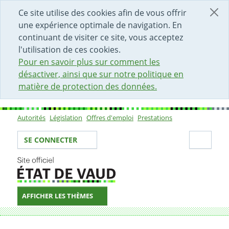
DÉBUT DU CONTENU DE LA PAGE
ACCÈS AU CHAMP DE RECHERCHE
PAGE D'ACCUEIL
FORMULAIRE DE CONTACT
Ce site utilise des cookies afin de vous offrir
une expérience optimale de navigation. En
continuant de visiter ce site, vous acceptez
l'utilisation de ces cookies.
Pour en savoir plus sur comment les
désactiver, ainsi que sur notre politique en
matière de protection des données.
Autorités
Législation
Offres d'emploi
Prestations
Sous-navigation
Votre identité
Secti
SE CONNECTER
AFFICHER LES THÈMES