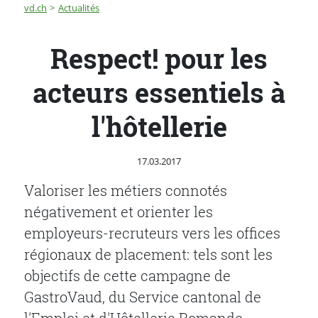
Fil d'Ariane
Respect! pour les acteurs essentiels à l'hôtellerie
vd.ch
Actualités
Respect! pour les
acteurs essentiels à
l'hôtellerie
Publié le
17.03.2017
Valoriser les métiers connotés
négativement et orienter les
employeurs-recruteurs vers les offices
régionaux de placement: tels sont les
objectifs de cette campagne de
GastroVaud, du Service cantonal de