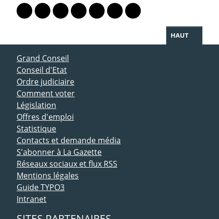
Lien vers le profil Mastodon
Lien vers le profil Bluesky
Lien vers le profil Instagram
Lien vers le profil Linkedin
Lien vers le profil Facebook
Lien vers le profil Twitter
Partager par WhatsAp
HAUT
ACCÈS DIRECT
Grand Conseil
Conseil d'Etat
Ordre judiciaire
Comment voter
Législation
Offres d'emploi
Statistique
Contacts et demande média
S'abonner à La Gazette
Réseaux sociaux et flux RSS
Mentions légales
Guide TYPO3
Intranet
SITES PARTENAIRES