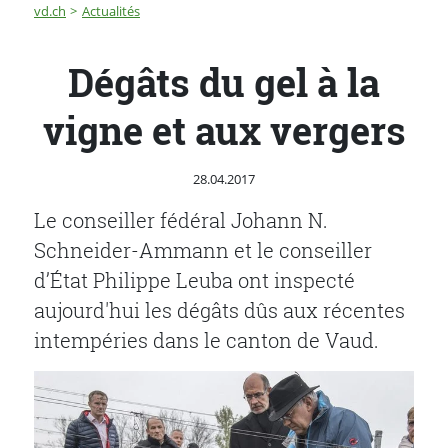
Fil d'Ariane
Dégâts du gel à la vigne et aux vergers
vd.ch
Actualités
Dégâts du gel à la
vigne et aux vergers
Publié le
28.04.2017
Le conseiller fédéral Johann N.
Schneider-Ammann et le conseiller
d’État Philippe Leuba ont inspecté
aujourd'hui les dégâts dûs aux récentes
intempéries dans le canton de Vaud.