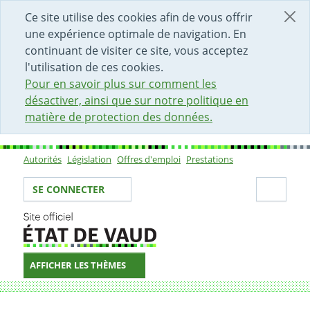
DÉBUT DU CONTENU DE LA PAGE
ACCÈS AU CHAMP DE RECHERCHE
PAGE D'ACCUEIL
FORMULAIRE DE CONTACT
Ce site utilise des cookies afin de vous offrir
une expérience optimale de navigation. En
continuant de visiter ce site, vous acceptez
l'utilisation de ces cookies.
Pour en savoir plus sur comment les
désactiver, ainsi que sur notre politique en
matière de protection des données.
Autorités
Législation
Offres d'emploi
Prestations
Sous-navigation
Votre identité
Secti
SE CONNECTER
AFFICHER LES THÈMES