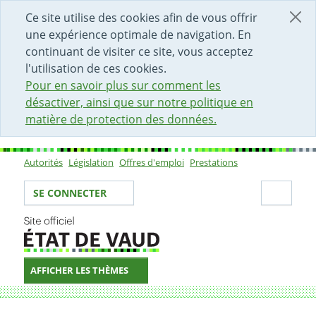
DÉBUT DU CONTENU DE LA PAGE
ACCÈS AU CHAMP DE RECHERCHE
PAGE D'ACCUEIL
FORMULAIRE DE CONTACT
Ce site utilise des cookies afin de vous offrir
une expérience optimale de navigation. En
continuant de visiter ce site, vous acceptez
l'utilisation de ces cookies.
Pour en savoir plus sur comment les
désactiver, ainsi que sur notre politique en
matière de protection des données.
Autorités
Législation
Offres d'emploi
Prestations
Sous-navigation
Votre identité
Secti
SE CONNECTER
AFFICHER LES THÈMES