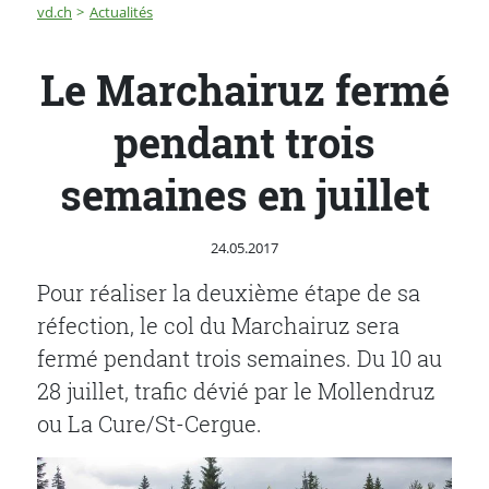
Fil d'Ariane
Le Marchairuz fermé pendant trois semaines en juillet
vd.ch
Actualités
Le Marchairuz fermé
pendant trois
semaines en juillet
Publié le
24.05.2017
Pour réaliser la deuxième étape de sa
réfection, le col du Marchairuz sera
fermé pendant trois semaines. Du 10 au
28 juillet, trafic dévié par le Mollendruz
ou La Cure/St-Cergue.