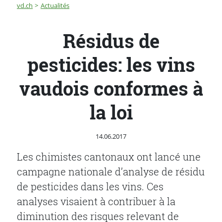
Fil d'Ariane
Résidus de pesticides: les vins vaudois conformes à la l
vd.ch
Actualités
Résidus de
pesticides: les vins
vaudois conformes à
la loi
Publié le
14.06.2017
Les chimistes cantonaux ont lancé une
campagne nationale d’analyse de résidu
de pesticides dans les vins. Ces
analyses visaient à contribuer à la
diminution des risques relevant de