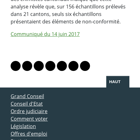
analyse révèle que, sur 156 échantillons prélevés
dans 21 cantons, seuls six échantillons
présentaient des éléments de non-conformité.
Communiqué du 14 juin 2017
PARTAGER LA PAGE
Lien vers le profil Mastodon
Lien vers le profil Bluesky
Lien vers le profil Instagram
Lien vers le profil Linkedin
Lien vers le profil Facebook
Lien vers le profil Twitter
Partager par WhatsAp
HAUT
ACCÈS DIRECT
Grand Conseil
Conseil d'Etat
Ordre judiciaire
Comment voter
Législation
Offres d'emploi