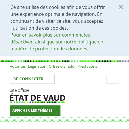
DÉBUT DU CONTENU DE LA PAGE
ACCÈS AU CHAMP DE RECHERCHE
PAGE D'ACCUEIL
FORMULAIRE DE CONTACT
Ce site utilise des cookies afin de vous offrir
une expérience optimale de navigation. En
continuant de visiter ce site, vous acceptez
l'utilisation de ces cookies.
Pour en savoir plus sur comment les
désactiver, ainsi que sur notre politique en
matière de protection des données.
Autorités
Législation
Offres d'emploi
Prestations
Sous-navigation
Votre identité
Secti
SE CONNECTER
AFFICHER LES THÈMES