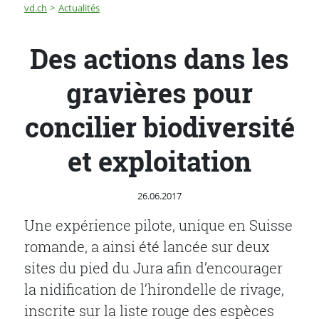
Fil d'Ariane
Des actions dans les gravières pour concilier biodiversi
vd.ch
Actualités
Des actions dans les
gravières pour
concilier biodiversité
et exploitation
Publié le
26.06.2017
Une expérience pilote, unique en Suisse
romande, a ainsi été lancée sur deux
sites du pied du Jura afin d’encourager
la nidification de l’hirondelle de rivage,
inscrite sur la liste rouge des espèces