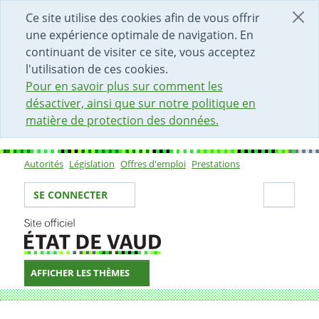
DÉBUT DU CONTENU DE LA PAGE
ACCÈS AU CHAMP DE RECHERCHE
PAGE D'ACCUEIL
FORMULAIRE DE CONTACT
Ce site utilise des cookies afin de vous offrir
une expérience optimale de navigation. En
continuant de visiter ce site, vous acceptez
l'utilisation de ces cookies.
Pour en savoir plus sur comment les
désactiver, ainsi que sur notre politique en
matière de protection des données.
Autorités
Législation
Offres d'emploi
Prestations
Sous-navigation
Votre identité
Secti
SE CONNECTER
AFFICHER LES THÈMES