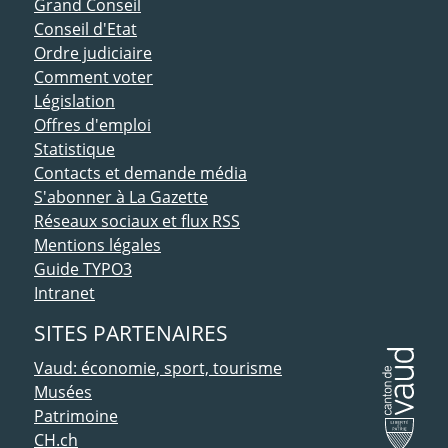
ACCÈS DIRECT
Grand Conseil
Conseil d'Etat
Ordre judiciaire
Comment voter
Législation
Offres d'emploi
Statistique
Contacts et demande média
S'abonner à La Gazette
Réseaux sociaux et flux RSS
Mentions légales
Guide TYPO3
Intranet
SITES PARTENAIRES
Vaud: économie, sport, tourisme
Musées
Patrimoine
CH.ch