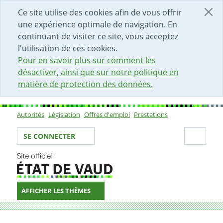
DÉBUT DU CONTENU DE LA PAGE
ACCÈS AU CHAMP DE RECHERCHE
PAGE D'ACCUEIL
FORMULAIRE DE CONTACT
Ce site utilise des cookies afin de vous offrir
une expérience optimale de navigation. En
continuant de visiter ce site, vous acceptez
l'utilisation de ces cookies.
Pour en savoir plus sur comment les
désactiver, ainsi que sur notre politique en
matière de protection des données.
Autorités
Législation
Offres d'emploi
Prestations
Sous-navigation
Votre identité
Secti
SE CONNECTER
AFFICHER LES THÈMES