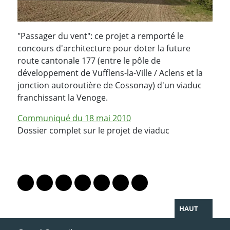
"Passager du vent": ce projet a remporté le
concours d'architecture pour doter la future
route cantonale 177 (entre le pôle de
développement de Vufflens-la-Ville / Aclens et la
jonction autoroutière de Cossonay) d'un viaduc
franchissant la Venoge.
Communiqué du 18 mai 2010
Dossier complet sur le projet de viaduc
PARTAGER LA PAGE
Lien vers le profil Mastodon
Lien vers le profil Bluesky
Lien vers le profil Instagram
Lien vers le profil Linkedin
Lien vers le profil Facebook
Lien vers le profil Twitter
Partager par WhatsAp
HAUT