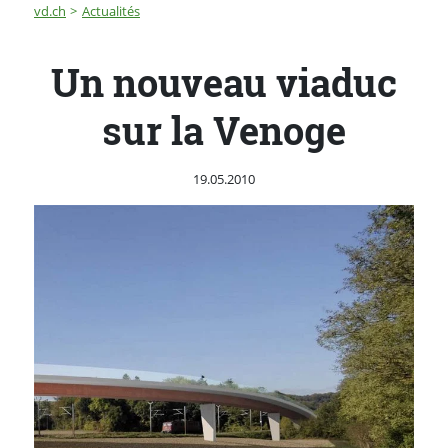
Fil d'Ariane
Un nouveau viaduc sur la Venoge
vd.ch
Actualités
Un nouveau viaduc
sur la Venoge
Publié le
19.05.2010