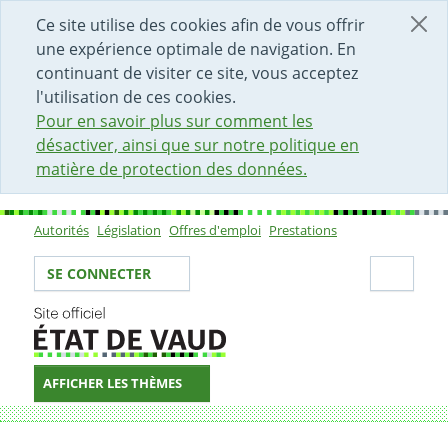
DÉBUT DU CONTENU DE LA PAGE
ACCÈS AU CHAMP DE RECHERCHE
PAGE D'ACCUEIL
FORMULAIRE DE CONTACT
Ce site utilise des cookies afin de vous offrir
une expérience optimale de navigation. En
continuant de visiter ce site, vous acceptez
l'utilisation de ces cookies.
Pour en savoir plus sur comment les
désactiver, ainsi que sur notre politique en
matière de protection des données.
Autorités
Législation
Offres d'emploi
Prestations
Sous-navigation
Votre identité
Secti
SE CONNECTER
AFFICHER LES THÈMES