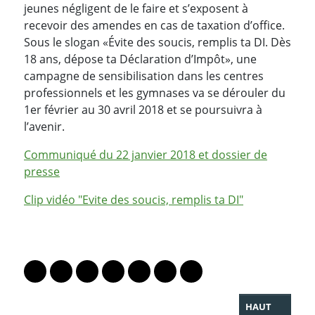
jeunes négligent de le faire et s’exposent à
recevoir des amendes en cas de taxation d’office.
Sous le slogan «Évite des soucis, remplis ta DI. Dès
18 ans, dépose ta Déclaration d’Impôt», une
campagne de sensibilisation dans les centres
professionnels et les gymnases va se dérouler du
1er février au 30 avril 2018 et se poursuivra à
l’avenir.
Communiqué du 22 janvier 2018 et dossier de
presse
Clip vidéo "Evite des soucis, remplis ta DI"
PARTAGER LA PAGE
Lien vers le profil Mastodon
Lien vers le profil Bluesky
Lien vers le profil Instagram
Lien vers le profil Linkedin
Lien vers le profil Facebook
Lien vers le profil Twitter
Partager par WhatsAp
HAUT