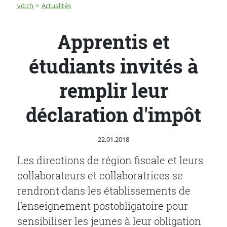
Fil d'Ariane
Apprentis et étudiants invités à remplir leur déclarati
vd.ch
Actualités
Apprentis et
étudiants invités à
remplir leur
déclaration d'impôt
Publié le
22.01.2018
Les directions de région fiscale et leurs
collaborateurs et collaboratrices se
rendront dans les établissements de
l’enseignement postobligatoire pour
sensibiliser les jeunes à leur obligation