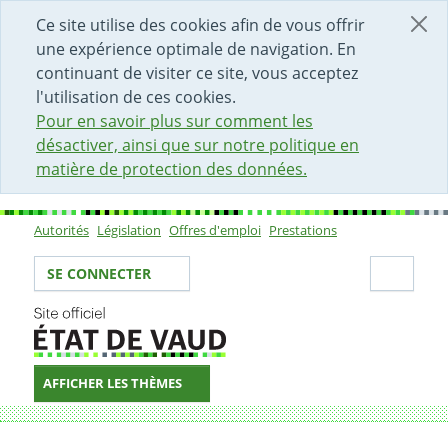
DÉBUT DU CONTENU DE LA PAGE
ACCÈS AU CHAMP DE RECHERCHE
PAGE D'ACCUEIL
FORMULAIRE DE CONTACT
Ce site utilise des cookies afin de vous offrir
une expérience optimale de navigation. En
continuant de visiter ce site, vous acceptez
l'utilisation de ces cookies.
Pour en savoir plus sur comment les
désactiver, ainsi que sur notre politique en
matière de protection des données.
Autorités
Législation
Offres d'emploi
Prestations
Sous-navigation
Votre identité
Secti
SE CONNECTER
AFFICHER LES THÈMES