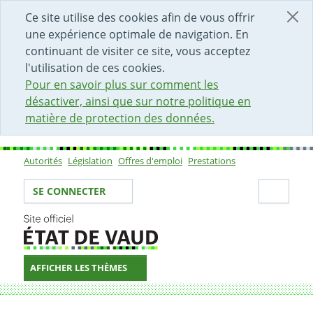
DÉBUT DU CONTENU DE LA PAGE
ACCÈS AU CHAMP DE RECHERCHE
PAGE D'ACCUEIL
FORMULAIRE DE CONTACT
Ce site utilise des cookies afin de vous offrir
une expérience optimale de navigation. En
continuant de visiter ce site, vous acceptez
l'utilisation de ces cookies.
Pour en savoir plus sur comment les
désactiver, ainsi que sur notre politique en
matière de protection des données.
Autorités
Législation
Offres d'emploi
Prestations
Sous-navigation
Votre identité
Secti
SE CONNECTER
AFFICHER LES THÈMES