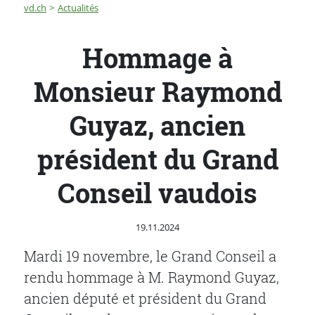
Fil d'Ariane
Hommage à Monsieur Raymond Guyaz, ancien présiden
vd.ch
Actualités
Hommage à
Monsieur Raymond
Guyaz, ancien
président du Grand
Conseil vaudois
Publié le
19.11.2024
Mardi 19 novembre, le Grand Conseil a
rendu hommage à M. Raymond Guyaz,
ancien député et président du Grand