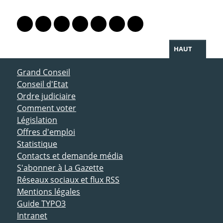
PARTAGER LA PAGE
Lien vers le profil Mastodon
Lien vers le profil Bluesky
Lien vers le profil Instagram
Lien vers le profil Linkedin
Lien vers le profil Facebook
Lien vers le profil Twitter
Partager par WhatsAp
HAUT
ACCÈS DIRECT
Grand Conseil
Conseil d'Etat
Ordre judiciaire
Comment voter
Législation
Offres d'emploi
Statistique
Contacts et demande média
S'abonner à La Gazette
Réseaux sociaux et flux RSS
Mentions légales
Guide TYPO3
Intranet