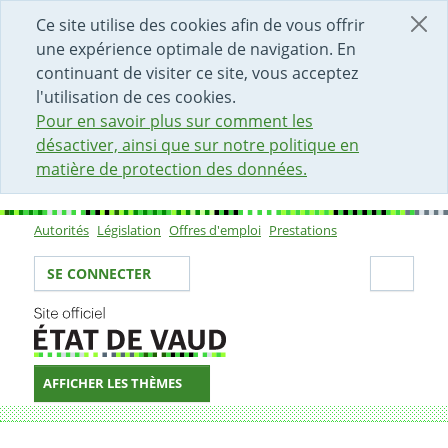
DÉBUT DU CONTENU DE LA PAGE
ACCÈS AU CHAMP DE RECHERCHE
PAGE D'ACCUEIL
FORMULAIRE DE CONTACT
Ce site utilise des cookies afin de vous offrir
une expérience optimale de navigation. En
continuant de visiter ce site, vous acceptez
l'utilisation de ces cookies.
Pour en savoir plus sur comment les
désactiver, ainsi que sur notre politique en
matière de protection des données.
Autorités
Législation
Offres d'emploi
Prestations
Sous-navigation
Votre identité
Secti
SE CONNECTER
AFFICHER LES THÈMES