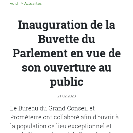
Fil d'Ariane
Inauguration de la Buvette du Parlement en vue de son
vd.ch
Actualités
Inauguration de la
Buvette du
Parlement en vue de
son ouverture au
public
Publié le
21.02.2023
Le Bureau du Grand Conseil et
Prométerre ont collaboré afin d’ouvrir à
la population ce lieu exceptionnel et