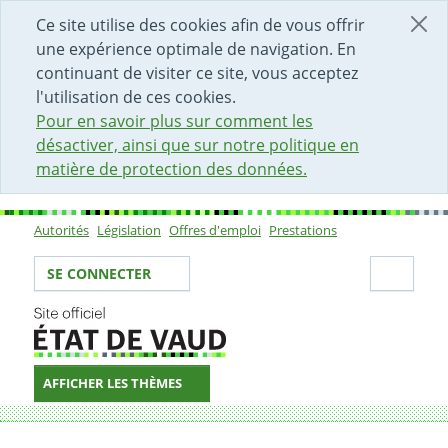
DÉBUT DU CONTENU DE LA PAGE
ACCÈS AU CHAMP DE RECHERCHE
PAGE D'ACCUEIL
FORMULAIRE DE CONTACT
Ce site utilise des cookies afin de vous offrir
une expérience optimale de navigation. En
continuant de visiter ce site, vous acceptez
l'utilisation de ces cookies.
Pour en savoir plus sur comment les
désactiver, ainsi que sur notre politique en
matière de protection des données.
Autorités
Législation
Offres d'emploi
Prestations
Sous-navigation
Votre identité
Secti
SE CONNECTER
AFFICHER LES THÈMES