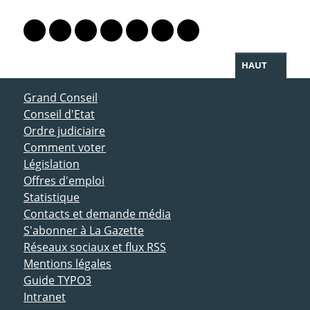
PARTAGER LA PAGE
Lien vers le profil Mastodon
Lien vers le profil Bluesky
Lien vers le profil Instagram
Lien vers le profil Linkedin
Lien vers le profil Facebook
Lien vers le profil Twitter
Partager par WhatsAp
HAUT
ACCÈS DIRECT
Grand Conseil
Conseil d'Etat
Ordre judiciaire
Comment voter
Législation
Offres d'emploi
Statistique
Contacts et demande média
S'abonner à La Gazette
Réseaux sociaux et flux RSS
Mentions légales
Guide TYPO3
Intranet