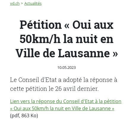
Fil d'Ariane
Pétition « Oui aux 50km/h la nuit en Ville de Lausanne »
vd.ch
Actualités
Pétition « Oui aux
50km/h la nuit en
Ville de Lausanne »
Publié le
10.05.2023
Le Conseil d'Etat a adopté la réponse à
cette pétition le 26 avril dernier.
Lien vers la réponse du Conseil d'Etat à la pétition
« Oui aux 50km/h la nuit en Ville de Lausanne »
(pdf, 863 Ko)