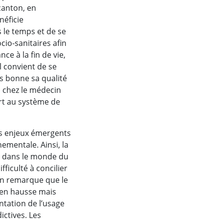
canton, en
néficie
s le temps et de se
io-sanitaires afin
e à la fin de vie,
l convient de se
ès bonne sa qualité
on chez le médecin
ort au système de
ns enjeux émergents
ementale. Ainsi, la
s dans le monde du
fficulté à concilier
 on remarque que le
 en hausse mais
ntation de l’usage
ctives. Les