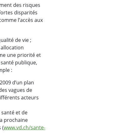
ement des risques
ortes disparités
 comme l’accès aux
ualité de vie ;
 allocation
me une priorité et
 santé publique,
ple :
 2009 d’un plan
 des vagues de
ifférents acteurs
 santé et de
 La prochaine
 (
www.vd.ch/sante-