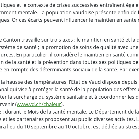
iques et le contexte de crises successives entraînent égal
amment mentale. La population vaudoise présente enfin de f
es. Or ces écarts peuvent influencer le maintien en santé
e Canton travaille sur trois axes : le maintien en santé et la q
ystème de santé ; la promotion de soins de qualité avec une
ources. En particulier, il considère le maintien en santé com
n de la santé et la prévention dans toutes ses politiques de
e en compte des déterminants sociaux de la santé. Par exem
 à la hausse des températures, l’Etat de Vaud dispose depuis
nal qui vise à protéger la santé de la population des effets
iter la surcharge du système sanitaire et à coordonner les d
rvenir (
www.vd.ch/chaleur
).
 : durant le Mois de la santé mentale. Le Département de la
le et les partenaires proposent au public diverses activités.
ura lieu du 10 septembre au 10 octobre, est dédiée au stress