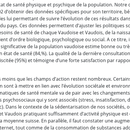
tat de santé physique et psychique de la population. Notre 
2 d’obtenir des données spécifiques pour son territoire, bé
les lui permettant de suivre l’évolution de ces résultats dan
u pays. Ces données permettent d’ajuster les politiques soc
oins de santé de chaque Vaudoise et Vaudois, de la naissanc
ent d’ordre biologique, psychologique ou social. A ce titre, i
 significative de la population vaudoise estime bonne ou tr
on état de santé (84,%). La qualité de la dernière consultati
scitée (95%) et témoigne d’une forte satisfaction par rapp
s moins que les champs d’action restent nombreux. Certai
sont à mettre en lien avec l’évolution sociétale et environn
atiques de santé mentale va de pair avec les changement
es psychosociaux qui y sont associés (stress, insatisfaction, di
 etc). Dans le contexte de la sédentarisation de nos sociétés,
et Vaudois pratiquant suffisamment d’activité physique est
a moyenne suisse. En parallèle, il faut constater une augme
ternet, tout comme de la consommation de substances addi