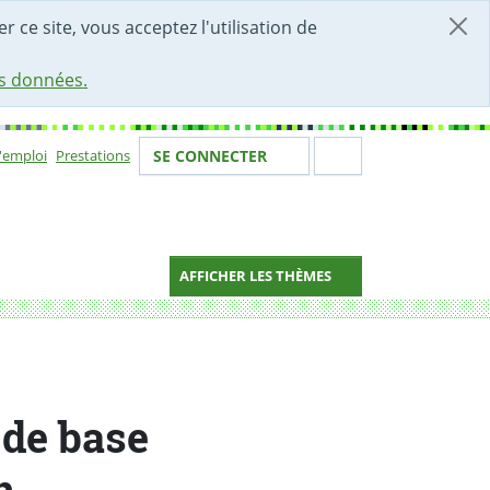
r ce site, vous acceptez l'utilisation de
es données.
Votre identité
Section de 
d'emploi
Prestations
SE CONNECTER
ion
AFFICHER LES THÈMES
 de base
n