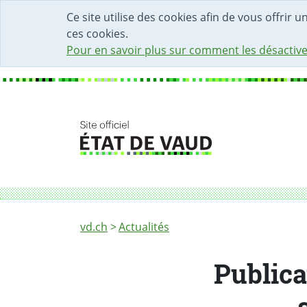
DÉBUT DU CONTENU DE LA PAGE
ACCÈS AU CHAMP DE RECHERCHE
PAGE D'ACCUEIL
FORMULAIRE DE CONTACT
Ce site utilise des cookies afin de vous offrir 
ces cookies.
Pour en savoir plus sur comment les désactive
Fil d'Ariane
Publication du nouveau Rapport de base sur
vd.ch
Actualités
Publica