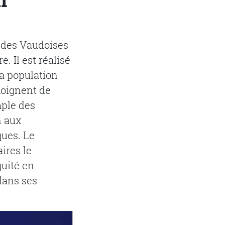
e des Vaudoises
. Il est réalisé
la population
moignent de
mple des
n aux
ues. Le
ires le
quité en
dans ses