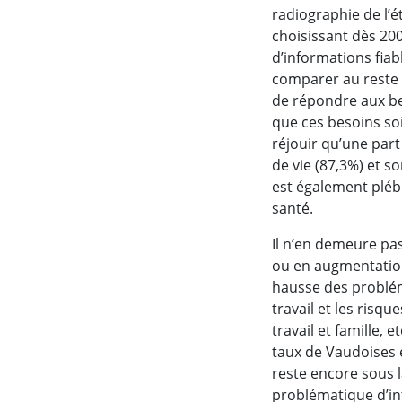
radiographie de l’é
choisissant dès 200
d’informations fiab
comparer au reste d
de répondre aux bes
que ces besoins soi
réjouir qu’une part
de vie (87,3%) et s
est également plébi
santé.
Il n’en demeure pa
ou en augmentation 
hausse des problém
travail et les risqu
travail et famille,
taux de Vaudoises 
reste encore sous l
problématique d’in