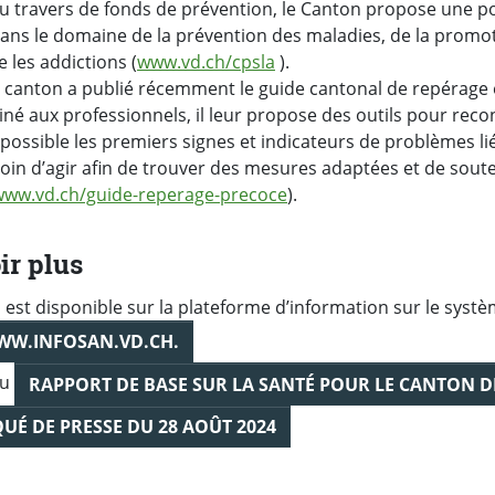
au travers de fonds de prévention, le Canton propose une po
dans le domaine de la prévention des maladies, de la promot
e les addictions (
www.vd.ch/cpsla
).
le canton a publié récemment le guide cantonal de repérage 
né aux professionnels, il leur propose des outils pour recon
ossible les premiers signes et indicateurs de problèmes liés
esoin d’agir afin de trouver des mesures adaptées et de sout
www.vd.ch/guide-reperage-precoce
).
ir plus
n est disponible sur la plateforme d’information sur le syst
WW.INFOSAN.VD.CH.
au
RAPPORT DE BASE SUR LA SANTÉ POUR LE CANTON D
É DE PRESSE DU 28 AOÛT 2024