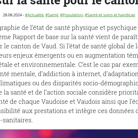
Publié le
Catégorie :
28.08.2024
-
Actualité
,
Santé
,
Population
,
Santé et soins et handicap
graphie de l’état de santé physique et psychiqu
ème Rapport de base sur la santé vient de paraître
r le canton de Vaud. Si l’état de santé global de 
sieurs enjeux émergents ou en augmentation té
iétale et environnementale. C’est le cas par exe
nté mentale, d’addiction à internet, d’adaptatio
imatiques ou des disparités socio-démographiq
la santé et de l’action sociale considère priorita
té de chaque Vaudoise et Vaudois ainsi que l’é
sibilité aux prestations et intègre ces données 
-sanitaires.