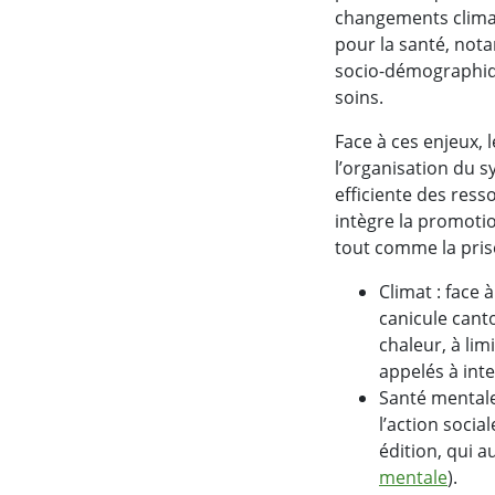
changements climat
pour la santé, not
socio-démographiqu
soins.
Face à ces enjeux, l
l’organisation du s
efficiente des ress
intègre la promotio
tout comme la pris
Climat : face
canicule canto
chaleur, à lim
appelés à inte
Santé mentale
l’action socia
édition, qui a
mentale
).