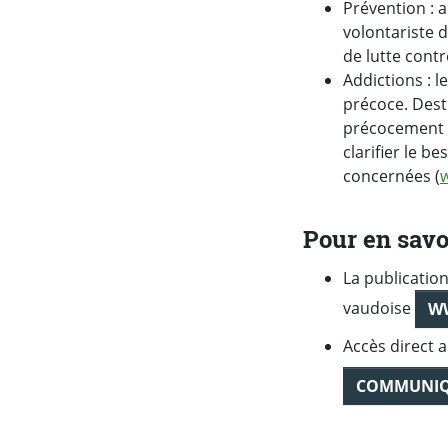
Prévention : 
volontariste 
de lutte contr
Addictions : 
précoce. Desti
précocement p
clarifier le b
concernées (
Pour en savo
La publicatio
vaudoise
W
Accès direct 
COMMUNIQU