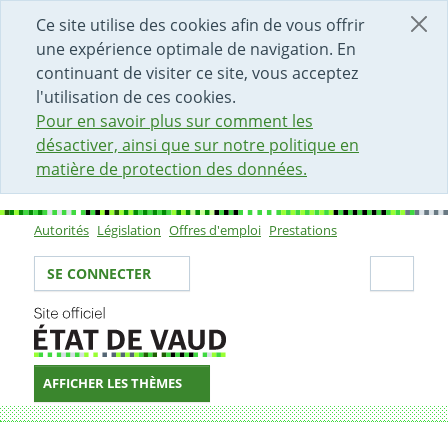
DÉBUT DU CONTENU DE LA PAGE
ACCÈS AU CHAMP DE RECHERCHE
PAGE D'ACCUEIL
FORMULAIRE DE CONTACT
Ce site utilise des cookies afin de vous offrir
une expérience optimale de navigation. En
continuant de visiter ce site, vous acceptez
l'utilisation de ces cookies.
Pour en savoir plus sur comment les
désactiver, ainsi que sur notre politique en
matière de protection des données.
Autorités
Législation
Offres d'emploi
Prestations
Sous-navigation
Votre identité
Secti
SE CONNECTER
AFFICHER LES THÈMES