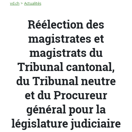
Fil d'Ariane
Réélection des magistrates et magistrats du Tribunal ca
vd.ch
Actualités
Réélection des
magistrates et
magistrats du
Tribunal cantonal,
du Tribunal neutre
et du Procureur
général pour la
législature judiciaire