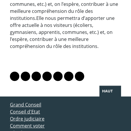
communes, etc.) et, on l’espère, contribuer à une
meilleure compréhension du rôle des
institutions.Elle nous permettra d’apporter une
offre actuelle à nos visiteurs (écoliers,
gymnasiens, apprentis, communes, etc.) et, on
l’espère, contribuer à une meilleure
compréhension du rôle des institutions.
PARTAGER LA PAGE
Lien vers le profil Mastodon
Lien vers le profil Bluesky
Lien vers le profil Instagram
Lien vers le profil Linkedin
Lien vers le profil Facebook
Lien vers le profil Twitter
Partager par WhatsAp
HAUT
ACCÈS DIRECT
Grand Conseil
Conseil d'Etat
Ordre judiciaire
Comment voter