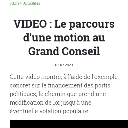
Fil d'Ariane
VIDEO : Le parcours d'une motion au Grand Conseil
vd.ch
Actualités
VIDEO : Le parcours
d'une motion au
Grand Conseil
Publié le
02.02.2023
Cette vidéo montre, à l'aide de l'exemple
concret sur le financement des partis
politiques, le chemin que prend une
modification de loi jusqu'à une
éventuelle votation populaire.