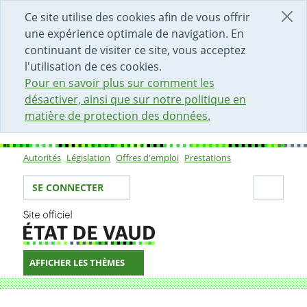
DÉBUT DU CONTENU DE LA PAG
ACCÈS AU CHAMP DE RECHERCH
PAGE D'ACCUEIL
FORMULAIRE DE CONTACT
Ce site utilise des cookies afin de vous offrir
une expérience optimale de navigation. En
continuant de visiter ce site, vous acceptez
l'utilisation de ces cookies.
Pour en savoir plus sur comment les
désactiver, ainsi que sur notre politique en
matière de protection des données.
Autorités
Législation
Offres d'emploi
Prestations
Sous-navigation
Votre identité
Secti
SE CONNECTER
AFFICHER LES THÈMES