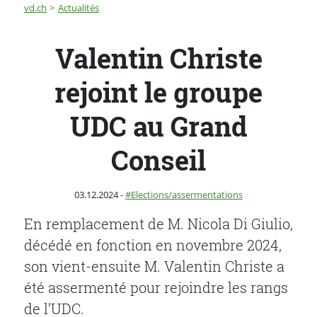
Fil d'Ariane
Valentin Christe rejoint le groupe UDC au Grand Consei
vd.ch
Actualités
Valentin Christe
rejoint le groupe
UDC au Grand
Conseil
Publié le
Catégorie :
03.12.2024
-
Elections/assermentations
En remplacement de M. Nicola Di Giulio,
décédé en fonction en novembre 2024,
son vient-ensuite M. Valentin Christe a
été assermenté pour rejoindre les rangs
de l’UDC.