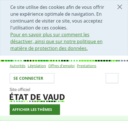
DÉBUT DU CONTENU DE LA PAGE
ACCÈS AU CHAMP DE RECHERCHE
PAGE D'ACCUEIL
FORMULAIRE DE CONTACT
Ce site utilise des cookies afin de vous offrir
une expérience optimale de navigation. En
continuant de visiter ce site, vous acceptez
l'utilisation de ces cookies.
Pour en savoir plus sur comment les
désactiver, ainsi que sur notre politique en
matière de protection des données.
Autorités
Législation
Offres d'emploi
Prestations
Sous-navigation
Votre identité
Secti
SE CONNECTER
AFFICHER LES THÈMES