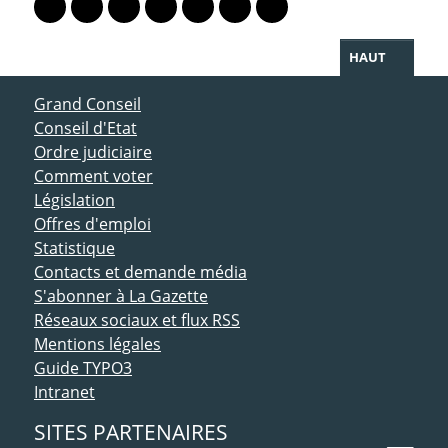
Lien vers le profil Mastodon
Lien vers le profil Bluesky
Lien vers le profil Instagram
Lien vers le profil Linkedin
Lien vers le profil Facebook
Lien vers le profil Twitter
Partager par WhatsAp
HAUT
ACCÈS DIRECT
Grand Conseil
Conseil d'Etat
Ordre judiciaire
Comment voter
Législation
Offres d'emploi
Statistique
Contacts et demande média
S'abonner à La Gazette
Réseaux sociaux et flux RSS
Mentions légales
Guide TYPO3
Intranet
SITES PARTENAIRES