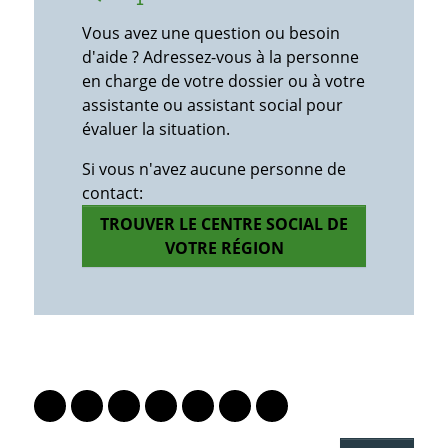
Vous avez une question ou besoin
d'aide ? Adressez-vous à la personne
en charge de votre dossier ou à votre
assistante ou assistant social pour
évaluer la situation.
Si vous n'avez aucune personne de
contact:
TROUVER LE CENTRE SOCIAL DE
VOTRE RÉGION
PARTAGER LA PAGE
Lien vers le profil Mastodon
Lien vers le profil Bluesky
Lien vers le profil Instagram
Lien vers le profil Linkedin
Lien vers le profil Facebook
Lien vers le profil Twitter
Partager par WhatsAp