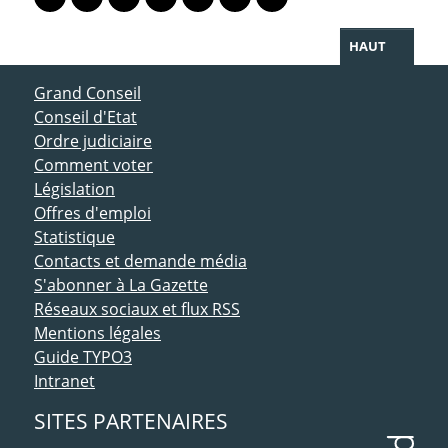
Lien vers le profil Mastodon
Lien vers le profil Bluesky
Lien vers le profil Instagram
Lien vers le profil Linkedin
Lien vers le profil Facebook
Lien vers le profil Twitter
Partager par WhatsAp
HAUT
ACCÈS DIRECT
Grand Conseil
Conseil d'Etat
Ordre judiciaire
Comment voter
Législation
Offres d'emploi
Statistique
Contacts et demande média
S'abonner à La Gazette
Réseaux sociaux et flux RSS
Mentions légales
Guide TYPO3
Intranet
SITES PARTENAIRES