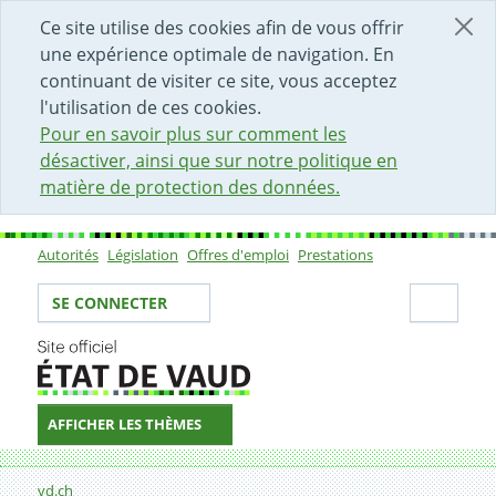
DÉBUT DU CONTENU DE LA PAGE
ACCÈS AU CHAMP DE RECHERCHE
PAGE D'ACCUEIL
FORMULAIRE DE CONTACT
Ce site utilise des cookies afin de vous offrir
une expérience optimale de navigation. En
continuant de visiter ce site, vous acceptez
l'utilisation de ces cookies.
Pour en savoir plus sur comment les
désactiver, ainsi que sur notre politique en
matière de protection des données.
Autorités
Législation
Offres d'emploi
Prestations
Sous-navigation
Votre identité
Secti
SE CONNECTER
AFFICHER LES THÈMES
Fil d'Ariane
Liens
vd.ch