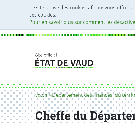
DÉBUT DU CONTENU DE LA PAGE
ACCÈS AU CHAMP DE RECHERCHE
PAGE D'ACCUEIL
FORMULAIRE DE CONTACT
Ce site utilise des cookies afin de vous offrir 
ces cookies.
Pour en savoir plus sur comment les désactive
Fil d'Ariane
Cheffe de département
vd.ch
Département des finances, du territo
Cheffe du Départem