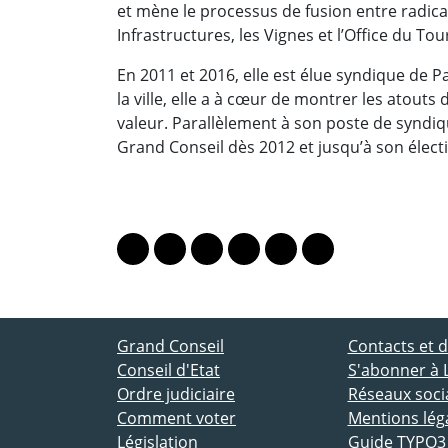
et mène le processus de fusion entre radicau
Infrastructures, les Vignes et l’Office du T
En 2011 et 2016, elle est élue syndique de P
la ville, elle a à cœur de montrer les atouts
valeur. Parallèlement à son poste de syndiq
Grand Conseil dès 2012 et jusqu’à son électi
PARTAGER LA PAGE
Lien vers le profil Mastodon
Lien vers le profil Bluesky
Lien vers le profil Instagram
Lien vers le profil Linkedin
Lien vers le profil Fac
Lien vers le profil
ACCÈS DIRECT
Grand Conseil
Contacts et
Conseil d'Etat
S'abonner à 
Ordre judiciaire
Réseaux socia
Comment voter
Mentions lég
Législation
Guide TYPO3