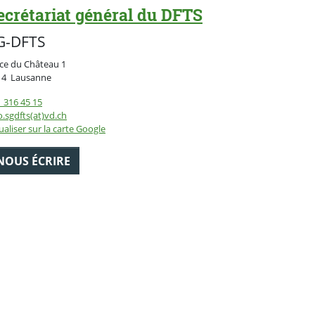
ecrétariat général du DFTS
G-DFTS
ce du Château 1
Suisse
14
Lausanne
 316 45 15
o.sgdfts(at)vd.ch
ualiser sur la carte Google
NOUS ÉCRIRE