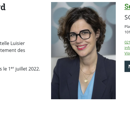
rd
S
S
Pla
10
021
telle Luisier
inf
artement des
Vis
er
 le 1
juillet 2022.