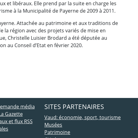
x et libéraux. Elle prend par la suite en charge les
ourisme à la Municipalité de Payerne de 2009 à 2011.
ayerne. Attachée au patrimoine et aux traditions de
 de la région avec des projets variés de mise en
ue, Christelle Luisier Brodard a été députée au
on au Conseil d’Etat en février 2020.
ebook
 Twitter
SITES PARTENAIRES
 demande média
La Gazette
Vaud: économie, sport, tourisme
ux et flux RSS
Musées
ales
Patrimoine