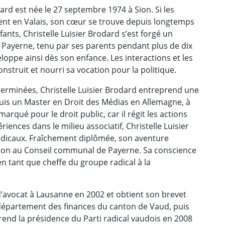
dard est née le 27 septembre 1974 à Sion. Si les
tuent en Valais, son cœur se trouve depuis longtemps
ts, Christelle Luisier Brodard s’est forgé un
e Payerne, tenu par ses parents pendant plus de dix
eloppe ainsi dès son enfance. Les interactions et les
nstruit et nourri sa vocation pour la politique.
erminées, Christelle Luisier Brodard entreprend une
 puis un Master en Droit des Médias en Allemagne, à
arqué pour le droit public, car il régit les actions
ériences dans le milieu associatif, Christelle Luisier
adicaux. Fraîchement diplômée, son aventure
ion au Conseil communal de Payerne. Sa conscience
n tant que cheffe du groupe radical à la
d’avocat à Lausanne en 2002 et obtient son brevet
au département des finances du canton de Vaud, puis
 prend la présidence du Parti radical vaudois en 2008