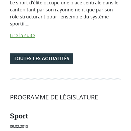
Le sport d’élite occupe une place centrale dans le
canton tant par son rayonnement que par son
rôle structurant pour l’ensemble du système
sportif.…
de l'article "Le Canton de Vaud renforce son 
Lire la suite
TOUTES LES ACTUALITÉS
PROGRAMME DE LÉGISLATURE
Sport
Publié le
09.02.2018