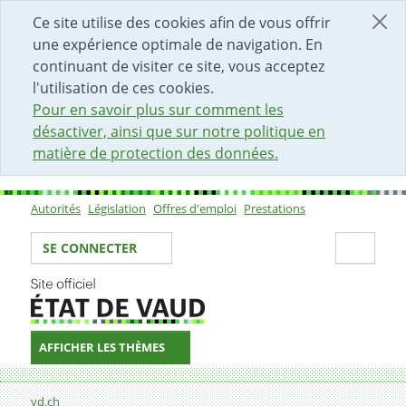
DÉBUT DU CONTENU DE LA PAGE
ACCÈS AU CHAMP DE RECHERCHE
PAGE D'ACCUEIL
FORMULAIRE DE CONTACT
Ce site utilise des cookies afin de vous offrir
une expérience optimale de navigation. En
continuant de visiter ce site, vous acceptez
l'utilisation de ces cookies.
Pour en savoir plus sur comment les
désactiver, ainsi que sur notre politique en
matière de protection des données.
Autorités
Législation
Offres d'emploi
Prestations
Sous-navigation
Votre identité
Secti
SE CONNECTER
AFFICHER LES THÈMES
Fil d'Ariane
Département des finances, du territoire et du sport (D
vd.ch