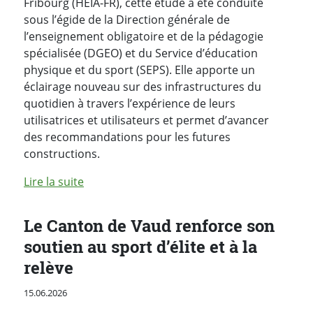
Fribourg (HEIA-FR), cette étude a été conduite
sous l’égide de la Direction générale de
l’enseignement obligatoire et de la pédagogie
spécialisée (DGEO) et du Service d’éducation
physique et du sport (SEPS). Elle apporte un
éclairage nouveau sur des infrastructures du
quotidien à travers l’expérience de leurs
utilisatrices et utilisateurs et permet d’avancer
des recommandations pour les futures
constructions.
de l'article "Le Canton de Vaud dévoile une 
Lire la suite
Le Canton de Vaud renforce son
soutien au sport d’élite et à la
relève
Publié le
15.06.2026