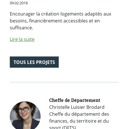
Publié le
09.02.2018
Encourager la création logements adaptés aux
besoins, financièrement accessibles et en
suffisance.
de l'article "Logement"
Lire la suite
TOUS LES PROJETS
Cheffe de Département
Christelle Luisier Brodard
Cheffe du département des
finances, du territoire et du
sport (DFTS)