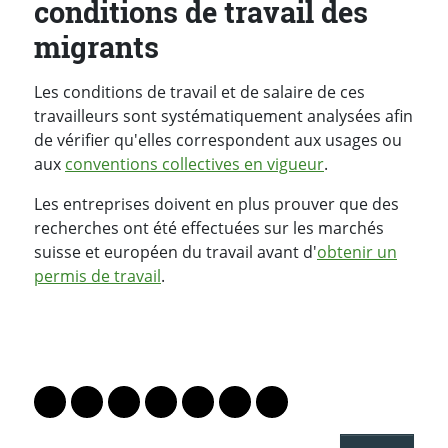
conditions de travail des
migrants
Les conditions de travail et de salaire de ces
travailleurs sont systématiquement analysées afin
de vérifier qu'elles correspondent aux usages ou
aux
conventions collectives en vigueur
.
Les entreprises doivent en plus prouver que des
recherches ont été effectuées sur les marchés
suisse et européen du travail avant d'
obtenir un
permis de travail
.
PARTAGER LA PAGE
Lien vers le profil Mastodon
Lien vers le profil Bluesky
Lien vers le profil Instagram
Lien vers le profil Linkedin
Lien vers le profil Facebook
Lien vers le profil Twitter
Partager par WhatsAp