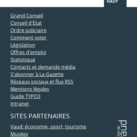
HAUT
ACCÈS DIRECT
Grand Conseil
Conseil d'Etat
Ordre judiciaire
Comment voter
Législation
Offres d'emploi
Statistique
Contacts et demande média
S'abonner à La Gazette
Réseaux sociaux et flux RSS
Mentions légales
Guide TYPO3
Intranet
SITES PARTENAIRES
Vaud: économie, sport, tourisme
Musées