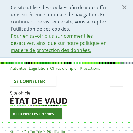
DÉBUT DU CONTENU DE LA PAGE
ACCÈS AU CHAMP DE RECHERCHE
PAGE D'ACCUEIL
FORMULAIRE DE CONTACT
Ce site utilise des cookies afin de vous offrir
une expérience optimale de navigation. En
continuant de visiter ce site, vous acceptez
l'utilisation de ces cookies.
Pour en savoir plus sur comment les
désactiver, ainsi que sur notre politique en
matière de protection des données.
Autorités
Législation
Offres d'emploi
Prestations
Sous-navigation
Votre identité
Secti
SE CONNECTER
AFFICHER LES THÈMES
Fil d'Ariane
Rapport d'activité 2013 du SDE - 7
vd.ch
Economie
Publications