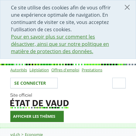
DÉBUT DU CONTENU DE LA PAGE
ACCÈS AU CHAMP DE RECHERCHE
PAGE D'ACCUEIL
FORMULAIRE DE CONTACT
Ce site utilise des cookies afin de vous offrir
une expérience optimale de navigation. En
continuant de visiter ce site, vous acceptez
l'utilisation de ces cookies.
Pour en savoir plus sur comment les
désactiver, ainsi que sur notre politique en
matière de protection des données.
Autorités
Législation
Offres d'emploi
Prestations
Sous-navigation
Votre identité
Secti
SE CONNECTER
AFFICHER LES THÈMES
Fil d'Ariane
vd.ch
Economie