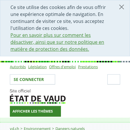
DÉBUT DU CONTENU DE LA PAGE
ACCÈS AU CHAMP DE RECHERCHE
PAGE D'ACCUEIL
FORMULAIRE DE CONTACT
Ce site utilise des cookies afin de vous offrir
une expérience optimale de navigation. En
continuant de visiter ce site, vous acceptez
l'utilisation de ces cookies.
Pour en savoir plus sur comment les
désactiver, ainsi que sur notre politique en
matière de protection des données.
Autorités
Législation
Offres d'emploi
Prestations
Sous-navigation
Votre identité
Secti
SE CONNECTER
AFFICHER LES THÈMES
Fil d'Ariane
Que sont les dangers naturels?
vd.ch
Environnement
Dangers naturels