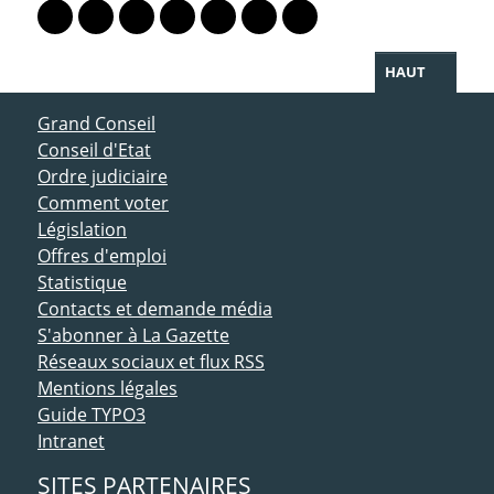
Lien vers le profil Mastodon
Lien vers le profil Bluesky
Lien vers le profil Instagram
Lien vers le profil Linkedin
Lien vers le profil Facebook
Lien vers le profil Twitter
Partager par WhatsAp
HAUT
ACCÈS DIRECT
Grand Conseil
Conseil d'Etat
Ordre judiciaire
Comment voter
Législation
Offres d'emploi
Statistique
Contacts et demande média
S'abonner à La Gazette
Réseaux sociaux et flux RSS
Mentions légales
Guide TYPO3
Intranet
SITES PARTENAIRES