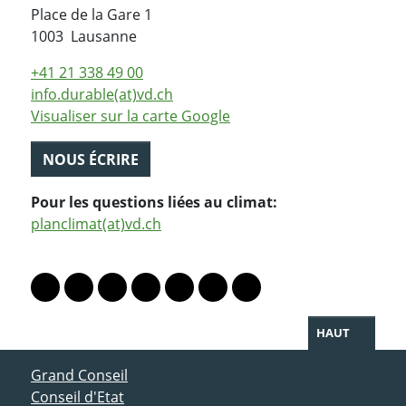
Place de la Gare 1
Suisse
1003
Lausanne
+41 21 338 49 00
info.durable(at)vd.ch
Visualiser sur la carte Google
NOUS ÉCRIRE
Pour les questions liées au climat:
planclimat(at)vd.ch
PARTAGER LA PAGE
Lien vers le profil Mastodon
Lien vers le profil Bluesky
Lien vers le profil Instagram
Lien vers le profil Linkedin
Lien vers le profil Facebook
Lien vers le profil Twitter
Partager par WhatsAp
HAUT
ACCÈS DIRECT
Grand Conseil
Conseil d'Etat