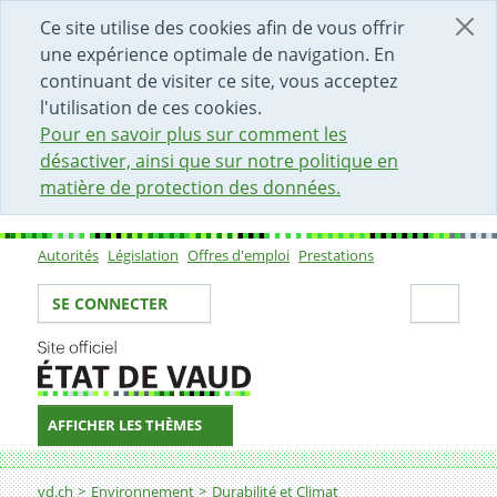
DÉBUT DU CONTENU DE LA PAGE
ACCÈS AU CHAMP DE RECHERCHE
PAGE D'ACCUEIL
FORMULAIRE DE CONTACT
Ce site utilise des cookies afin de vous offrir
une expérience optimale de navigation. En
continuant de visiter ce site, vous acceptez
l'utilisation de ces cookies.
Pour en savoir plus sur comment les
désactiver, ainsi que sur notre politique en
matière de protection des données.
Autorités
Législation
Offres d'emploi
Prestations
Sous-navigation
Votre identité
Secti
SE CONNECTER
AFFICHER LES THÈMES
Fil d'Ariane
12. Travail
vd.ch
Environnement
Durabilité et Climat