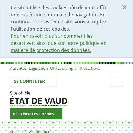
DÉBUT DU CONTENU DE LA PAGE
ACCÈS AU CHAMP DE RECHERCHE
PAGE D'ACCUEIL
FORMULAIRE DE CONTACT
Ce site utilise des cookies afin de vous offrir
une expérience optimale de navigation. En
continuant de visiter ce site, vous acceptez
l'utilisation de ces cookies.
Pour en savoir plus sur comment les
désactiver, ainsi que sur notre politique en
matière de protection des données.
Autorités
Législation
Offres d'emploi
Prestations
Sous-navigation
Votre identité
Secti
SE CONNECTER
AFFICHER LES THÈMES
Fil d'Ariane
Durabilité et Climat
vd.ch
Environnement