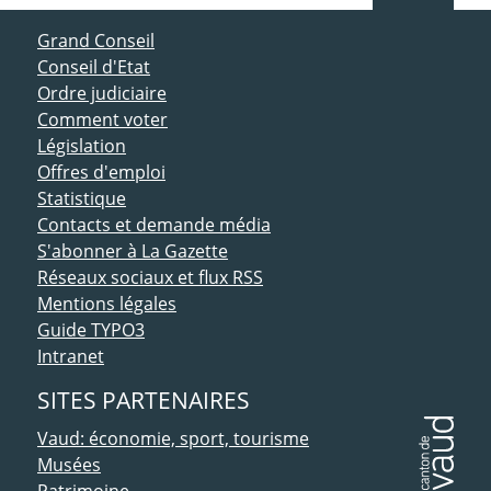
ACCÈS DIRECT
Grand Conseil
Conseil d'Etat
Ordre judiciaire
Comment voter
Législation
Offres d'emploi
Statistique
Contacts et demande média
S'abonner à La Gazette
Réseaux sociaux et flux RSS
Mentions légales
Guide TYPO3
Intranet
SITES PARTENAIRES
Vaud: économie, sport, tourisme
Musées