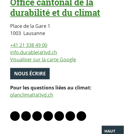
Office cantonal de la
durabilité et du climat
Place de la Gare 1
Suisse
1003
Lausanne
+41 21 338 49 00
info.durable(at)vd.ch
Visualiser sur la carte Google
NOUS ÉCRIRE
Pour les questions liées au climat:
planclimat(at)vd.ch
PARTAGER LA PAGE
Lien vers le profil Mastodon
Lien vers le profil Bluesky
Lien vers le profil Instagram
Lien vers le profil Linkedin
Lien vers le profil Facebook
Lien vers le profil Twitter
Partager par WhatsAp
HAUT