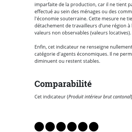
imparfaite de la production, car il ne tient
effectué au sein des ménages ou des commu
l'économie souterraine. Cette mesure ne tie
détachement de travailleurs d’une région à l
valeurs non observables (valeurs locatives).
Enfin, cet indicateur ne renseigne nullemen
catégorie d'agents économiques. Il ne perme
diminuent ou restent stables.
Comparabilité
Cet indicateur (
Produit intérieur brut cantonal
PARTAGER LA PAGE
Lien vers le profil Mastodon
Lien vers le profil Bluesky
Lien vers le profil Instagram
Lien vers le profil Linkedin
Lien vers le profil Fac
Lien vers le profil