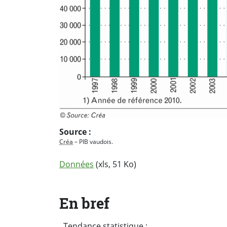
Source :
Créa
– PIB vaudois.
Données
(xls, 51 Ko)
En bref
Tendance statistique :