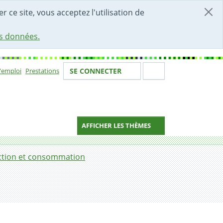
r ce site, vous acceptez l'utilisation de
es données.
Votre identité
Section de 
d'emploi
Prestations
SE CONNECTER
ion
AFFICHER LES THÈMES
ction et consommation