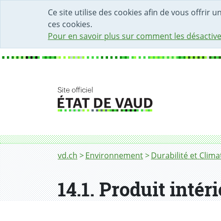
DÉBUT DU CONTENU DE LA PAGE
ACCÈS AU CHAMP DE RECHERCHE
PAGE D'ACCUEIL
FORMULAIRE DE CONTACT
Ce site utilise des cookies afin de vous offrir 
ces cookies.
Pour en savoir plus sur comment les désactive
Fil d'Ariane
14.1. Indicateur
vd.ch
Environnement
Durabilité et Clima
14.1. Produit intér