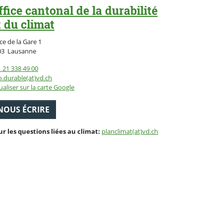
ffice cantonal de la durabilité
t du climat
ce de la Gare 1
Suisse
03
Lausanne
 21 338 49 00
o.durable(at)vd.ch
ualiser sur la carte Google
NOUS ÉCRIRE
ur les questions liées au climat:
planclimat(at)vd.ch