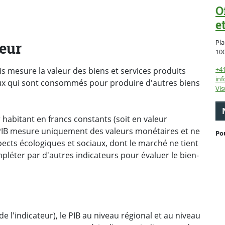
O
e
Pla
teur
10
+41
is mesure la valeur des biens et services produits
inf
eux qui sont consommés pour produire d'autres biens
Vis
 habitant en francs constants (soit en valeur
e PIB mesure uniquement des valeurs monétaires et ne
Po
ects écologiques et sociaux, dont le marché ne tient
pléter par d'autres indicateurs pour évaluer le bien-
e l'indicateur), le PIB au niveau régional et au niveau