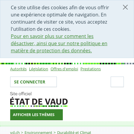
DÉBUT DU CONTENU DE LA PAGE
ACCÈS AU CHAMP DE RECHERCHE
PAGE D'ACCUEIL
FORMULAIRE DE CONTACT
Ce site utilise des cookies afin de vous offrir
une expérience optimale de navigation. En
continuant de visiter ce site, vous acceptez
l'utilisation de ces cookies.
Pour en savoir plus sur comment les
désactiver, ainsi que sur notre politique en
matière de protection des données.
Autorités
Législation
Offres d'emploi
Prestations
Sous-navigation
Votre identité
Secti
SE CONNECTER
AFFICHER LES THÈMES
Fil d'Ariane
17.3. Indicateur
vd.ch
Environnement
Durabilité et Climat