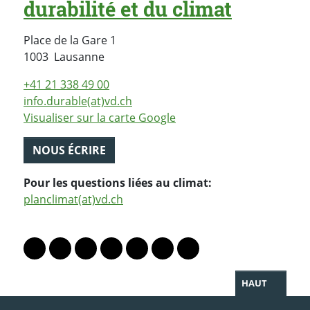
durabilité et du climat
Place de la Gare 1
Suisse
1003
Lausanne
+41 21 338 49 00
info.durable(at)vd.ch
Visualiser sur la carte Google
NOUS ÉCRIRE
Pour les questions liées au climat:
planclimat(at)vd.ch
PARTAGER LA PAGE
Lien vers le profil Mastodon
Lien vers le profil Bluesky
Lien vers le profil Instagram
Lien vers le profil Linkedin
Lien vers le profil Facebook
Lien vers le profil Twitter
Partager par WhatsAp
HAUT