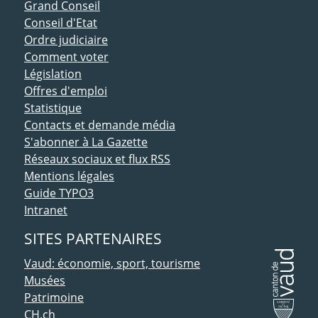
ACCÈS DIRECT
Grand Conseil
Conseil d'Etat
Ordre judiciaire
Comment voter
Législation
Offres d'emploi
Statistique
Contacts et demande média
S'abonner à La Gazette
Réseaux sociaux et flux RSS
Mentions légales
Guide TYPO3
Intranet
SITES PARTENAIRES
Vaud: économie, sport, tourisme
Musées
Patrimoine
CH.ch