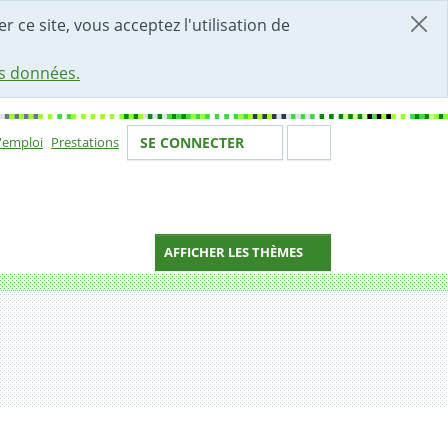
r ce site, vous acceptez l'utilisation de
es données.
Votre identité
Section de 
d'emploi
Prestations
SE CONNECTER
ion
AFFICHER LES THÈMES