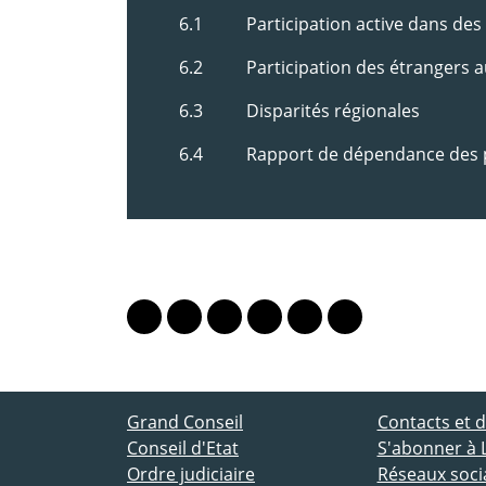
6.1 Participation active dans des a
6.2 Participation des étrangers a
6.3 Disparités régionales
6.4 Rapport de dépendance des p
PARTAGER LA PAGE
Lien vers le profil Mastodon
Lien vers le profil Bluesky
Lien vers le profil Instagram
Lien vers le profil Linkedin
Lien vers le profil Fac
Lien vers le profil
ACCÈS DIRECT
Grand Conseil
Contacts et
Conseil d'Etat
S'abonner à 
Ordre judiciaire
Réseaux socia