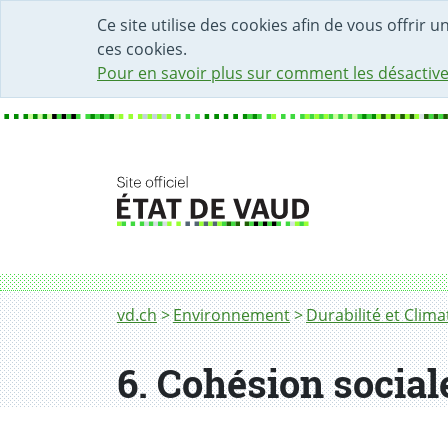
DÉBUT DU CONTENU DE LA PAGE
ACCÈS AU CHAMP DE RECHERCHE
PAGE D'ACCUEIL
FORMULAIRE DE CONTACT
Ce site utilise des cookies afin de vous offrir 
ces cookies.
Pour en savoir plus sur comment les désactive
Fil d'Ariane
6. Cohésion sociale et participation
vd.ch
Environnement
Durabilité et Clima
6. Cohésion sociale