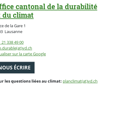
ffice cantonal de la durabilité
t du climat
ce de la Gare 1
Suisse
03
Lausanne
 21 338 49 00
o.durable(at)vd.ch
ualiser sur la carte Google
NOUS ÉCRIRE
ur les questions liées au climat:
planclimat(at)vd.ch