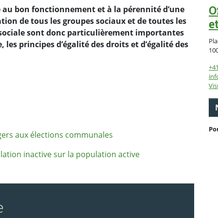
O
le au bon fonctionnement et à la pérennité d’une
ation de tous les groupes sociaux et de toutes les
e
 sociale sont donc particulièrement importantes
Pla
es principes d’égalité des droits et d’égalité des
10
+41
inf
Vis
Po
ngers aux élections communales
ulation
inactive sur la population active
e