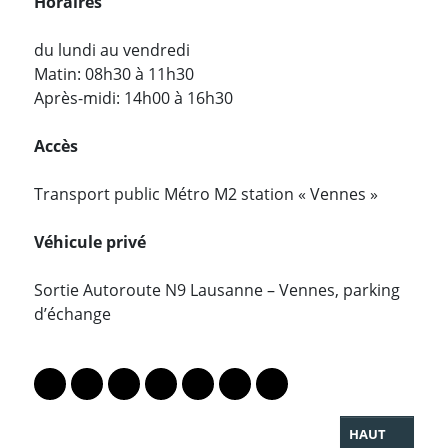
Horaires
du lundi au vendredi
Matin: 08h30 à 11h30
Après-midi: 14h00 à 16h30
Accès
Transport public Métro M2 station « Vennes »
Véhicule privé
Sortie Autoroute N9 Lausanne – Vennes, parking
d’échange
PARTAGER LA PAGE
Lien vers le profil Mastodon
Lien vers le profil Bluesky
Lien vers le profil Instagram
Lien vers le profil Linkedin
Lien vers le profil Facebook
Lien vers le profil Twitter
Partager par WhatsAp
HAUT