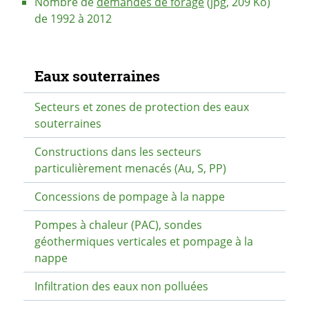
Nombre de
demandes de forage
(jpg, 209 Ko)
de 1992 à 2012
Navigation secondaire
Eaux souterraines
Secteurs et zones de protection des eaux
souterraines
Constructions dans les secteurs
particulièrement menacés (Au, S, PP)
Concessions de pompage à la nappe
Pompes à chaleur (PAC), sondes
géothermiques verticales et pompage à la
nappe
Infiltration des eaux non polluées