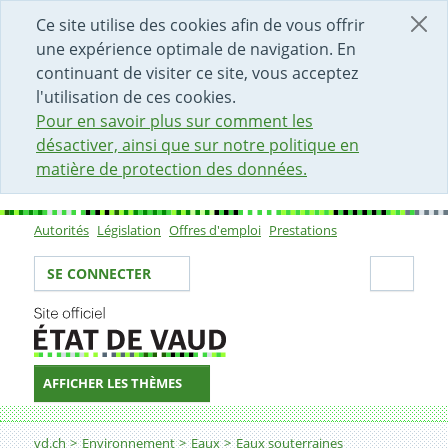
DÉBUT DU CONTENU DE LA PAGE
ACCÈS AU CHAMP DE RECHERCHE
PAGE D'ACCUEIL
FORMULAIRE DE CONTACT
Ce site utilise des cookies afin de vous offrir
une expérience optimale de navigation. En
continuant de visiter ce site, vous acceptez
l'utilisation de ces cookies.
Pour en savoir plus sur comment les
désactiver, ainsi que sur notre politique en
matière de protection des données.
Autorités
Législation
Offres d'emploi
Prestations
Sous-navigation
Votre identité
Secti
SE CONNECTER
AFFICHER LES THÈMES
Fil d'Ariane
Intérêts d'une pompe à chaleur
vd.ch
Environnement
Eaux
Eaux souterraines