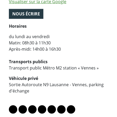
Visualiser sur la carte Google
NOUS ÉCRIRE
Horaires
du lundi au vendredi
Matin: 08h30 à 11h30
Après-midi: 14h00 à 16h30
Transports publics
Transport public Métro M2 station « Vennes »
Véhicule privé
Sortie Autoroute N9 Lausanne - Vennes, parking
d'échange
PARTAGER LA PAGE
Lien vers le profil Mastodon
Lien vers le profil Bluesky
Lien vers le profil Instagram
Lien vers le profil Linkedin
Lien vers le profil Facebook
Lien vers le profil Twitter
Partager par WhatsAp