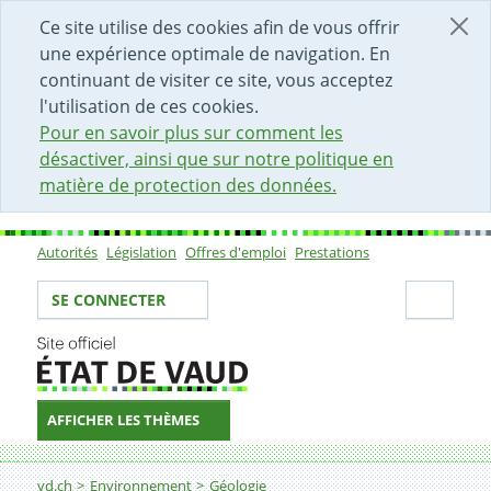
DÉBUT DU CONTENU DE LA PAGE
ACCÈS AU CHAMP DE RECHERCHE
PAGE D'ACCUEIL
FORMULAIRE DE CONTACT
Ce site utilise des cookies afin de vous offrir
une expérience optimale de navigation. En
continuant de visiter ce site, vous acceptez
l'utilisation de ces cookies.
Pour en savoir plus sur comment les
désactiver, ainsi que sur notre politique en
matière de protection des données.
Autorités
Législation
Offres d'emploi
Prestations
Sous-navigation
Votre identité
Secti
SE CONNECTER
AFFICHER LES THÈMES
Fil d'Ariane
Foire aux questions (FAQ)
vd.ch
Environnement
Géologie