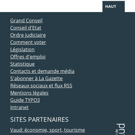
HAUT
ACCÈS DIRECT
Grand Conseil
Conseil d'Etat
Ordre judiciaire
Comment voter
Législation
Offres d'emploi
Statistique
Contacts et demande média
S'abonner à La Gazette
Réseaux sociaux et flux RSS
Mentions légales
Guide TYPO3
Intranet
SITES PARTENAIRES
Vaud: économie, sport, tourisme