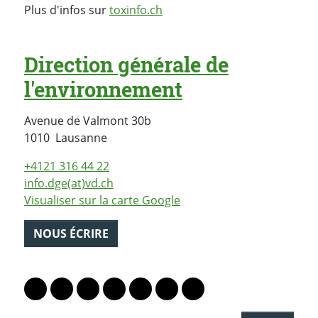
Plus d'infos sur
toxinfo.ch
Direction générale de
l'environnement
Avenue de Valmont 30b
Suisse
1010
Lausanne
+4121 316 44 22
info.dge(at)vd.ch
Visualiser sur la carte Google
NOUS ÉCRIRE
PARTAGER LA PAGE
Lien vers le profil Mastodon
Lien vers le profil Bluesky
Lien vers le profil Instagram
Lien vers le profil Linkedin
Lien vers le profil Facebook
Lien vers le profil Twitter
Partager par WhatsAp