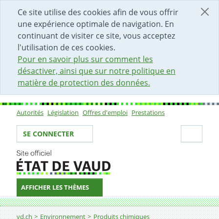
DÉBUT DU CONTENU DE LA PAGE
ACCÈS AU CHAMP DE RECHERCHE
PAGE D'ACCUEIL
FORMULAIRE DE CONTACT
Ce site utilise des cookies afin de vous offrir
une expérience optimale de navigation. En
continuant de visiter ce site, vous acceptez
l'utilisation de ces cookies.
Pour en savoir plus sur comment les
désactiver, ainsi que sur notre politique en
matière de protection des données.
Autorités
Législation
Offres d'emploi
Prestations
Sous-navigation
Votre identité
Secti
SE CONNECTER
AFFICHER LES THÈMES
Fil d'Ariane
Intoxications
vd.ch
Environnement
Produits chimiques