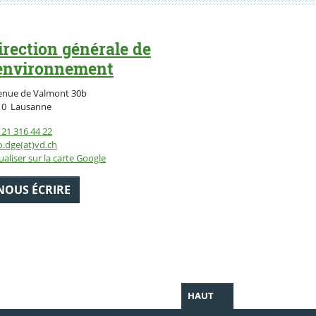
irection générale de
'environnement
enue de Valmont 30b
Suisse
10
Lausanne
21 316 44 22
o.dge(at)vd.ch
ualiser sur la carte Google
NOUS ÉCRIRE
HAUT