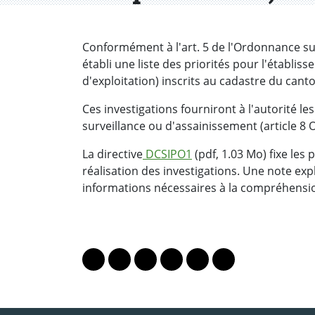
Conformément à l'art. 5 de l'Ordonnance sur
établi une liste des priorités pour l'établiss
d'exploitation) inscrits au cadastre du cant
Ces investigations fourniront à l'autorité l
surveillance ou d'assainissement (article 8 O
La directive
DCSIPO1
(pdf, 1.03 Mo) fixe les 
réalisation des investigations. Une note ex
informations nécessaires à la compréhensi
PARTAGER LA PAGE
Lien vers le profil Mastodon
Lien vers le profil Bluesky
Lien vers le profil Instagram
Lien vers le profil Linkedin
Lien vers le profil Fac
Lien vers le profil