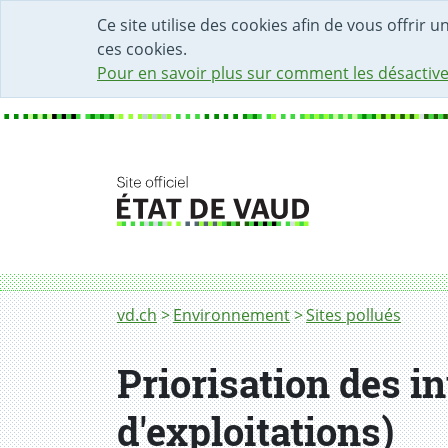
DÉBUT DU CONTENU DE LA PAGE
ACCÈS AU CHAMP DE RECHERCHE
PAGE D'ACCUEIL
FORMULAIRE DE CONTACT
Ce site utilise des cookies afin de vous offrir 
ces cookies.
Pour en savoir plus sur comment les désactive
Fil d'Ariane
Priorisation des investigations sur les sites 
vd.ch
Environnement
Sites pollués
Priorisation des in
d'exploitations)