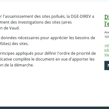
D
 l'assainissement des sites pollués, la DGE-DIREV a
ement des investigations des sites (aires
l
on de Vaud.
Av
10
es données nécessaires pour apprécier les besoins de
Sites) des sites.
+41
inf
principes appliqués pour définir l'ordre de priorité de
Vis
plicative complète le document en vue d'apporter les
on de la démarche.
ebook
 Twitter