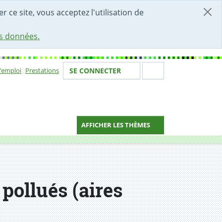
r ce site, vous acceptez l'utilisation de
es données.
Votre identité
Section de 
d'emploi
Prestations
SE CONNECTER
ion
AFFICHER LES THÈMES
 pollués (aires