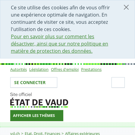
DÉBUT DU CONTENU DE LA PAGE
ACCÈS AU CHAMP DE RECHERCHE
PAGE D'ACCUEIL
FORMULAIRE DE CONTACT
Ce site utilise des cookies afin de vous offrir
une expérience optimale de navigation. En
continuant de visiter ce site, vous acceptez
l'utilisation de ces cookies.
Pour en savoir plus sur comment les
désactiver, ainsi que sur notre politique en
matière de protection des données.
Autorités
Législation
Offres d'emploi
Prestations
Sous-navigation
Votre identité
Secti
SE CONNECTER
AFFICHER LES THÈMES
Fil d'Ariane
Consultations fédérales
vd.ch
Etat, Droit, Finances
Affaires extérieures