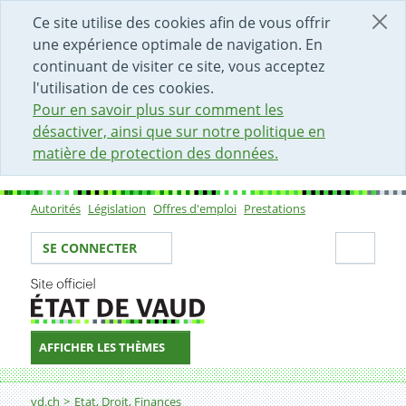
DÉBUT DU CONTENU DE LA PAGE
ACCÈS AU CHAMP DE RECHERCHE
PAGE D'ACCUEIL
FORMULAIRE DE CONTACT
Ce site utilise des cookies afin de vous offrir
une expérience optimale de navigation. En
continuant de visiter ce site, vous acceptez
l'utilisation de ces cookies.
Pour en savoir plus sur comment les
désactiver, ainsi que sur notre politique en
matière de protection des données.
Autorités
Législation
Offres d'emploi
Prestations
Sous-navigation
Votre identité
Secti
SE CONNECTER
AFFICHER LES THÈMES
Fil d'Ariane
Affaires extérieures
vd.ch
Etat, Droit, Finances