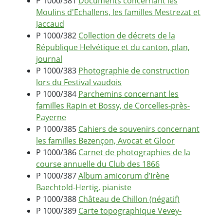
P 1000/381
Documents concernant les
Moulins d'Echallens, les familles Mestrezat et
Jaccaud
P 1000/382
Collection de décrets de la
République Helvétique et du canton, plan,
journal
P 1000/383
Photographie de construction
lors du Festival vaudois
P 1000/384
Parchemins concernant les
familles Rapin et Bossy, de Corcelles-près-
Payerne
P 1000/385
Cahiers de souvenirs concernant
les familles Bezençon, Avocat et Gloor
P 1000/386
Carnet de photographies de la
course annuelle du Club des 1866
P 1000/387
Album amicorum d’Irène
Baechtold-Hertig, pianiste
P 1000/388
Château de Chillon (négatif)
P 1000/389
Carte topographique Vevey-