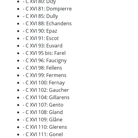
- C XVI 80: Dizy
- C XVI 81: Dompierre
- C XVI 85: Dully
- C XVI 88: Echandens
- C XVI 90: Epaz
- C XVI 91: Escot
- C XVI 93: Euvard
- C XVI 95 bis: Farel
- C XVI 96: Faucigny
- C XVI 98: Fellens
- C XVI 99: Fermens
- C XVI 100: Fernay
- C XVI 102: Gaucher
- C XVI 104: Gillarens
- C XVI 107: Gento
- C XVI 108: Gland
- C XVI 109: Glâne
- C XVI 110: Glerens
- C XVI 111: Gonel