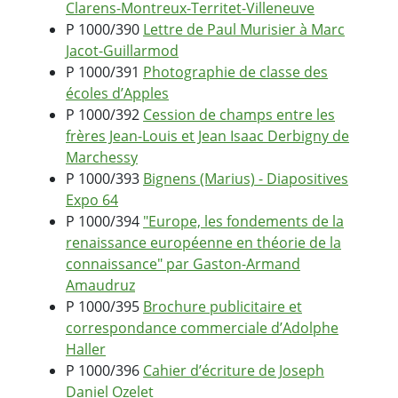
Clarens-Montreux-Territet-Villeneuve
P 1000/390
Lettre de Paul Murisier à Marc
Jacot-Guillarmod
P 1000/391
Photographie de classe des
écoles d’Apples
P 1000/392
Cession de champs entre les
frères Jean-Louis et Jean Isaac Derbigny de
Marchessy
P 1000/393
Bignens (Marius) - Diapositives
Expo 64
P 1000/394
"Europe, les fondements de la
renaissance européenne en théorie de la
connaissance" par Gaston-Armand
Amaudruz
P 1000/395
Brochure publicitaire et
correspondance commerciale d’Adolphe
Haller
P 1000/396
Cahier d’écriture de Joseph
Daniel Ozelet