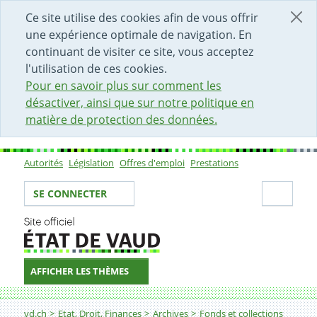
DÉBUT DU CONTENU DE LA PAGE
ACCÈS AU CHAMP DE RECHERCHE
PAGE D'ACCUEIL
FORMULAIRE DE CONTACT
Ce site utilise des cookies afin de vous offrir
une expérience optimale de navigation. En
continuant de visiter ce site, vous acceptez
l'utilisation de ces cookies.
Pour en savoir plus sur comment les
désactiver, ainsi que sur notre politique en
matière de protection des données.
Autorités
Législation
Offres d'emploi
Prestations
Sous-navigation
Votre identité
Secti
SE CONNECTER
AFFICHER LES THÈMES
Fil d'Ariane
2020-2021
vd.ch
Etat, Droit, Finances
Archives
Fonds et collections