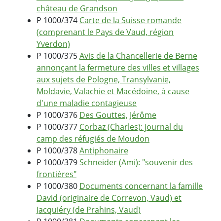
château de Grandson
P 1000/374
Carte de la Suisse romande
(comprenant le Pays de Vaud, région
Yverdon)
P 1000/375
Avis de la Chancellerie de Berne
annonçant la fermeture des villes et villages
aux sujets de Pologne, Transylvanie,
Moldavie, Valachie et Macédoine, à cause
d'une maladie contagieuse
P 1000/376
Des Gouttes, Jérôme
P 1000/377
Corbaz (Charles): journal du
camp des réfugiés de Moudon
P 1000/378
Antiphonaire
P 1000/379
Schneider (Ami): "souvenir des
frontières"
P 1000/380
Documents concernant la famille
David (originaire de Correvon, Vaud) et
Jacquiéry (de Prahins, Vaud)