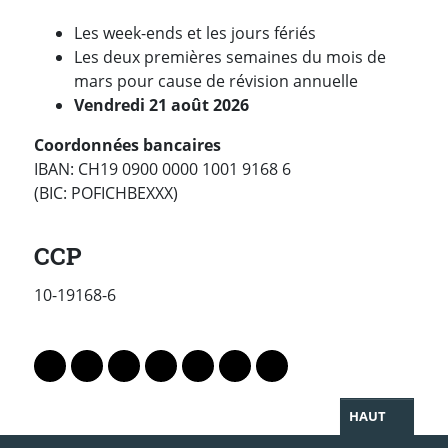
Les week-ends et les jours fériés
Les deux premières semaines du mois de
mars pour cause de révision annuelle
Vendredi 21 août 2026
Coordonnées bancaires
IBAN: CH19 0900 0000 1001 9168 6
(BIC: POFICHBEXXX)
ACV
CCP
10-19168-6
PARTAGER LA PAGE
Lien vers le profil Mastodon
Lien vers le profil Bluesky
Lien vers le profil Instagram
Lien vers le profil Linkedin
Lien vers le profil Facebook
Lien vers le profil Twitter
Partager par WhatsAp
HAUT