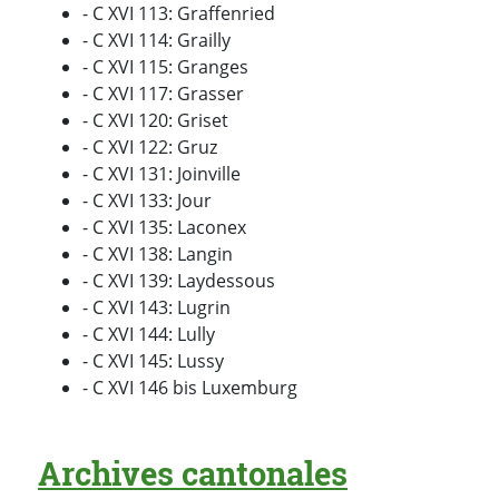
- C XVI 113: Graffenried
- C XVI 114: Grailly
- C XVI 115: Granges
- C XVI 117: Grasser
- C XVI 120: Griset
- C XVI 122: Gruz
- C XVI 131: Joinville
- C XVI 133: Jour
- C XVI 135: Laconex
- C XVI 138: Langin
- C XVI 139: Laydessous
- C XVI 143: Lugrin
- C XVI 144: Lully
- C XVI 145: Lussy
- C XVI 146 bis Luxemburg
Archives cantonales