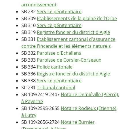
arrondissement
SB 282
Service pénitentiaire
SB 309
Etablissements de la plaine de l'Orbe
SB 310
Service pénitentiaire
SB 319
Registre foncier du district d'Aigle
SB 331
Etablissement cantonal d'assurance
contre l'incendie et les éléments naturels
SB 332
Paroisse d'Echallens
SB 333
Paroisse de Corsier-Corseaux
SB 334
Police cantonale
SB 336
Registre foncier du district d'Aigle
SB 338
Service pénitentiaire
SC 231
Tribunal cantonal
SB 109/2419-2447
Notaire Demiéville (Pierre),
à Payerne
SB 109/2595-2655
Notaire Rodieux (Etienne),
à Lutry
SB 109/2656-2724
Notaire Burnier
(Dominique), à Nyon