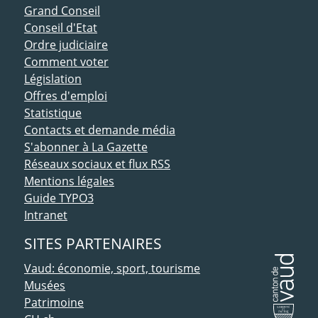
ACCÈS DIRECT
Grand Conseil
Conseil d'Etat
Ordre judiciaire
Comment voter
Législation
Offres d'emploi
Statistique
Contacts et demande média
S'abonner à La Gazette
Réseaux sociaux et flux RSS
Mentions légales
Guide TYPO3
Intranet
SITES PARTENAIRES
Vaud: économie, sport, tourisme
Musées
Patrimoine