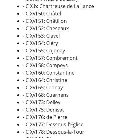
- C X b: Chartreuse de La Lance
- C XVI 50: Châtel
- C XVI 51: Châtillon
- C XVI 52: Cheseaux
- C XVI 53: Clavel
- C XVI 54: Cléry
- C XVI 55: Cojonay
- C XVI 57: Combremont
- C XVI 58: Compeys
- C XVI 60: Constantine
- C XVI 64: Christine
- C XVI 65: Cronay
- C XVI 68: Cuarnens
- C XVI 73: Delley
- C XVI 75: Denisat
- C XVI 76: de Pierre
- C XVI 77: Dessous-l'Eglise
- C XVI 78: Dessous-la-Tour