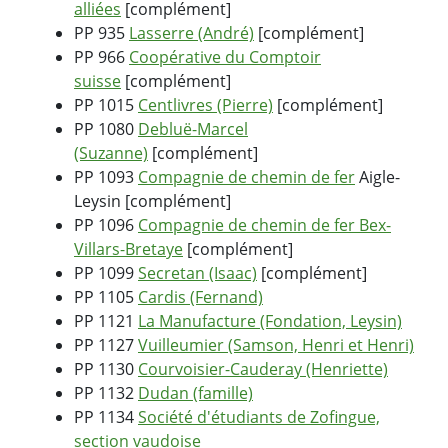
alliées
[complément]
PP 935
Lasserre (André)
[complément]
PP 966
Coopérative du Comptoir
suisse
[complément]
PP 1015
Centlivres (Pierre)
[complément]
PP 1080
Debluë-Marcel
(Suzanne)
[complément]
PP 1093
Compagnie de chemin de fer
Aigle-
Leysin [complément]
PP 1096
Compagnie de chemin de fer Bex-
Villars-Bretaye
[complément]
PP 1099
Secretan (Isaac)
[complément]
PP 1105
Cardis (Fernand)
PP 1121
La Manufacture (Fondation, Leysin)
PP 1127
Vuilleumier (Samson, Henri et Henri)
PP 1130
Courvoisier-Cauderay (Henriette)
PP 1132
Dudan (famille)
PP 1134
Société d'étudiants de Zofingue,
section vaudoise