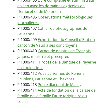
P 1000/405
Livre comptable et administratif
en lien avec les domaines agricoles de
Démoret et de Molondin
P 1000/406
Observations météorologiques
journalières
P 1000/407
Cahier de photographies de
Lausanne
P 1000/409
Exhortation du Conseil d'Etat du
canton de Vaud à ses concitoyens
P 1000/410
Carnet de dessins de François
Jaques, ministre et précepteur
P 1000/411
"Procès de la Banque de Payerne
en liquidation"
P 1000/412
Vues aériennes de Renens-
Ecublens, Lausanne et Chexbres
P 1000/413
Poste diaconal de Malley
P 1000/414
Acte de fondation de la caisse de
famille de la famille Faure (originaire du
Locle)