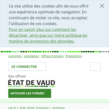
DÉBUT DU CONTENU DE LA PAGE
ACCÈS AU CHAMP DE RECHERCHE
PAGE D'ACCUEIL
FORMULAIRE DE CONTACT
Ce site utilise des cookies afin de vous offrir
une expérience optimale de navigation. En
continuant de visiter ce site, vous acceptez
l'utilisation de ces cookies.
Pour en savoir plus sur comment les
désactiver, ainsi que sur notre politique en
matière de protection des données.
Autorités
Législation
Offres d'emploi
Prestations
Sous-navigation
Votre identité
Secti
SE CONNECTER
AFFICHER LES THÈMES
Fil d'Ariane
Guide des sources historiques du Pays de Vaud (1536-
vd.ch
Etat, Droit, Finances
Archives