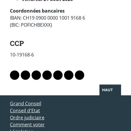
Coordonnées bancaires
IBAN: CH19 0900 0000 1001 9168 6
(BIC: POFICHBEXXX)
ACV
CCP
10-19168-6
PARTAGER LA PAGE
Lien vers le profil Mastodon
Lien vers le profil Bluesky
Lien vers le profil Instagram
Lien vers le profil Linkedin
Lien vers le profil Facebook
Lien vers le profil Twitter
Partager par WhatsAp
HAUT
ACCÈS DIRECT
Grand Conseil
Conseil d'Etat
Ordre judiciaire
Comment voter