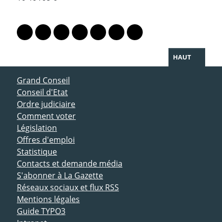
PARTAGER LA PAGE
Lien vers le profil Mastodon
Lien vers le profil Bluesky
Lien vers le profil Instagram
Lien vers le profil Linkedin
Lien vers le profil Facebook
Lien vers le profil Twitter
Partager par WhatsAp
HAUT
ACCÈS DIRECT
Grand Conseil
Conseil d'Etat
Ordre judiciaire
Comment voter
Législation
Offres d'emploi
Statistique
Contacts et demande média
S'abonner à La Gazette
Réseaux sociaux et flux RSS
Mentions légales
Guide TYPO3