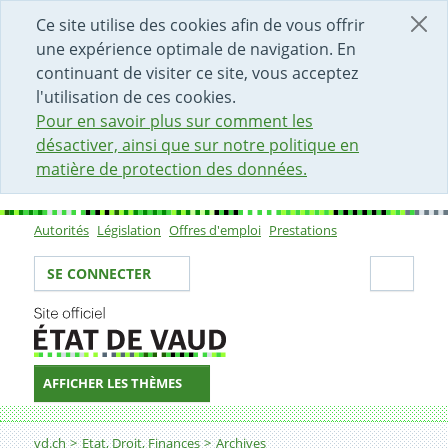
DÉBUT DU CONTENU DE LA PAGE
ACCÈS AU CHAMP DE RECHERCHE
PAGE D'ACCUEIL
FORMULAIRE DE CONTACT
Ce site utilise des cookies afin de vous offrir
une expérience optimale de navigation. En
continuant de visiter ce site, vous acceptez
l'utilisation de ces cookies.
Pour en savoir plus sur comment les
désactiver, ainsi que sur notre politique en
matière de protection des données.
Autorités
Législation
Offres d'emploi
Prestations
Sous-navigation
Votre identité
Secti
SE CONNECTER
AFFICHER LES THÈMES
Fil d'Ariane
Recherches et consultation
vd.ch
Etat, Droit, Finances
Archives