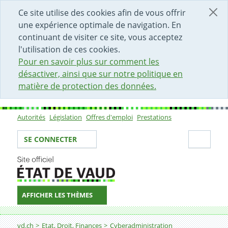
DÉBUT DU CONTENU DE LA PAGE
ACCÈS AU CHAMP DE RECHERCHE
PAGE D'ACCUEIL
FORMULAIRE DE CONTACT
Ce site utilise des cookies afin de vous offrir
une expérience optimale de navigation. En
continuant de visiter ce site, vous acceptez
l'utilisation de ces cookies.
Pour en savoir plus sur comment les
désactiver, ainsi que sur notre politique en
matière de protection des données.
Autorités
Législation
Offres d'emploi
Prestations
Sous-navigation
Votre identité
Secti
SE CONNECTER
AFFICHER LES THÈMES
Fil d'Ariane
vd.ch
Etat, Droit, Finances
Cyberadministration