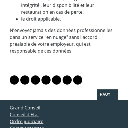
intégrité , leur disponibilité et leur
restauration en cas de perte,
le droit applicable.
N'envoyez jamais des données professionnelles
dans un service "en nuage" sans l'accord
préalable de votre employeur, qui est
responsable de ces données.
PARTAGER LA PAGE
Lien vers le profil Mastodon
Lien vers le profil Bluesky
Lien vers le profil Instagram
Lien vers le profil Linkedin
Lien vers le profil Facebook
Lien vers le profil Twitter
Partager par WhatsAp
HAUT
ACCÈS DIRECT
Grand Conseil
Conseil d'Etat
Ordre judiciaire