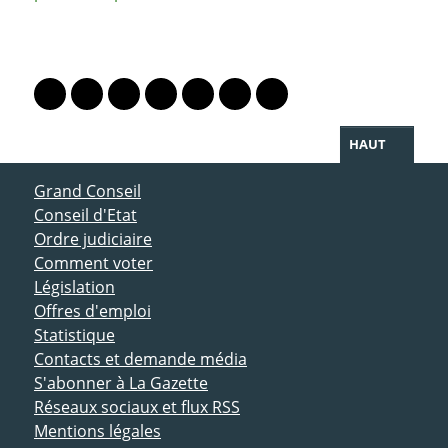
PARTAGER LA PAGE
Lien vers le profil Mastodon
Lien vers le profil Bluesky
Lien vers le profil Instagram
Lien vers le profil Linkedin
Lien vers le profil Facebook
Lien vers le profil Twitter
Partager par WhatsAp
HAUT
ACCÈS DIRECT
Grand Conseil
Conseil d'Etat
Ordre judiciaire
Comment voter
Législation
Offres d'emploi
Statistique
Contacts et demande média
S'abonner à La Gazette
Réseaux sociaux et flux RSS
Mentions légales