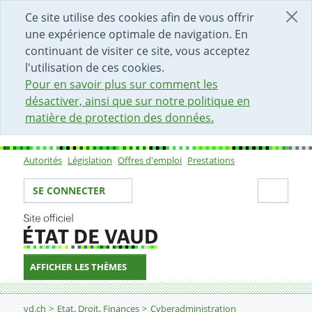
DÉBUT DU CONTENU DE LA PAGE
ACCÈS AU CHAMP DE RECHERCHE
PAGE D'ACCUEIL
FORMULAIRE DE CONTACT
Ce site utilise des cookies afin de vous offrir
une expérience optimale de navigation. En
continuant de visiter ce site, vous acceptez
l'utilisation de ces cookies.
Pour en savoir plus sur comment les
désactiver, ainsi que sur notre politique en
matière de protection des données.
Autorités
Législation
Offres d'emploi
Prestations
Sous-navigation
Votre identité
Secti
SE CONNECTER
AFFICHER LES THÈMES
Fil d'Ariane
vd.ch
Etat, Droit, Finances
Cyberadministration