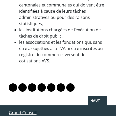
cantonales et communales qui doivent être
identifiées à cause de leurs tâches
administratives ou pour des raisons
statistiques,
les institutions chargées de l’exécution de
tâches de droit public,
les associations et les fondations qui, sans
être assujetties à la TVA ni être inscrites au
registre du commerce, versent des
cotisations AVS.
PARTAGER LA PAGE
Lien vers le profil Mastodon
Lien vers le profil Bluesky
Lien vers le profil Instagram
Lien vers le profil Linkedin
Lien vers le profil Facebook
Lien vers le profil Twitter
Partager par WhatsAp
HAUT
ACCÈS DIRECT
Grand Conseil