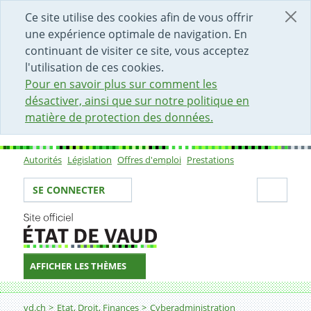
DÉBUT DU CONTENU DE LA PAGE
ACCÈS AU CHAMP DE RECHERCHE
PAGE D'ACCUEIL
FORMULAIRE DE CONTACT
Ce site utilise des cookies afin de vous offrir
une expérience optimale de navigation. En
continuant de visiter ce site, vous acceptez
l'utilisation de ces cookies.
Pour en savoir plus sur comment les
désactiver, ainsi que sur notre politique en
matière de protection des données.
Autorités
Législation
Offres d'emploi
Prestations
Sous-navigation
Votre identité
Secti
SE CONNECTER
AFFICHER LES THÈMES
Fil d'Ariane
Qu'est ce que l'espace professionnel ?
vd.ch
Etat, Droit, Finances
Cyberadministration